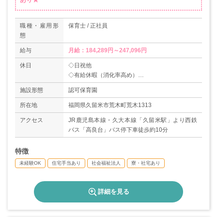
職種・雇用形
保育士 / 正社員
態
給与
月給：184,289円～247,096円
休日
◇日祝他
◇有給休暇（消化率高め）
◇産休・育休制度あり
施設形態
認可保育園
＊年間休日数105日
所在地
福岡県久留米市荒木町荒木1313
アクセス
JR鹿児島本線・久大本線「久留米駅」より西鉄
バス「高良台」バス停下車徒歩約10分
特徴
未経験OK
住宅手当あり
社会福祉法人
寮・社宅あり
詳細を見る