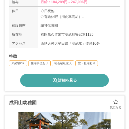
給与
月給：184,289円～247,096円
休日
◇日祝他
◇有給休暇（消化率高め）
◇産休・育休制度あり
施設形態
認可保育園
＊年間休日数105日
所在地
福岡県久留米市安武町安武本1125
アクセス
西鉄天神大牟田線「安武駅」徒歩10分
特徴
未経験OK
住宅手当あり
社会福祉法人
寮・社宅あり
詳細を見る
成田山幼稚園