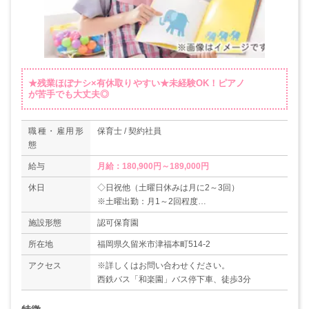
★残業ほぼナシ×有休取りやすい★未経験OK！ピアノ
が苦手でも大丈夫◎
職種・雇用形
保育士 / 契約社員
態
給与
月給：180,900円～189,000円
休日
◇日祝他（土曜日休みは月に2～3回）
※土曜出勤：月1～2回程度
◇有給休暇
施設形態
認可保育園
◇産休育休取得実績あり
＊年間休日数107日
所在地
福岡県久留米市津福本町514-2
アクセス
※詳しくはお問い合わせください。
西鉄バス「和楽園」バス停下車、徒歩3分