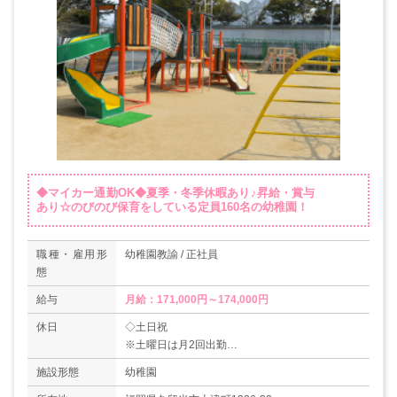
◆マイカー通勤OK◆夏季・冬季休暇あり♪昇給・賞与
あり☆のびのび保育をしている定員160名の幼稚園！
職種・雇用形
幼稚園教諭 / 正社員
態
給与
月給：171,000円～174,000円
休日
◇土日祝
※土曜日は月2回出勤
◇夏季休暇
施設形態
幼稚園
◇冬季休暇