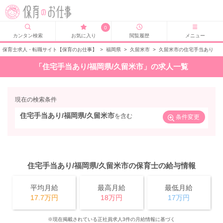
0
カンタン検索
お気に入り
閲覧履歴
メニュー
保育士求人・転職サイト【保育のお仕事】
>
福岡県
>
久留米市
>
久留米市の住宅手当あり
「住宅手当あり/福岡県/久留米市」の求人一覧
現在の検索条件
住宅手当あり/福岡県/久留米市
を含む
条件変更
住宅手当あり/福岡県/久留米市の保育士の給与情報
平均月給
最高月給
最低月給
17.7万円
18万円
17万円
※現在掲載されている正社員求人3件の月給情報に基づく