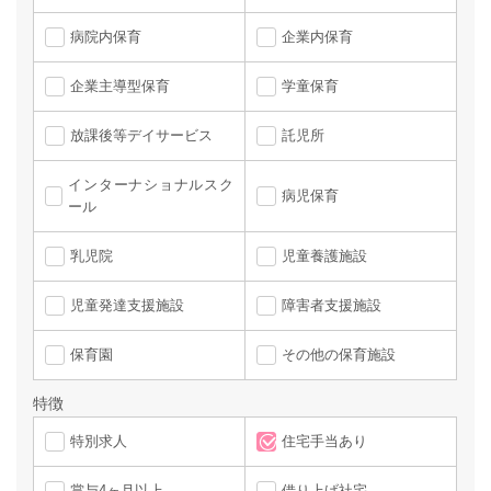
病院内保育
企業内保育
企業主導型保育
学童保育
放課後等デイサービス
託児所
インターナショナルスク
病児保育
ール
乳児院
児童養護施設
児童発達支援施設
障害者支援施設
保育園
その他の保育施設
特徴
特別求人
住宅手当あり
賞与4ヶ月以上
借り上げ社宅