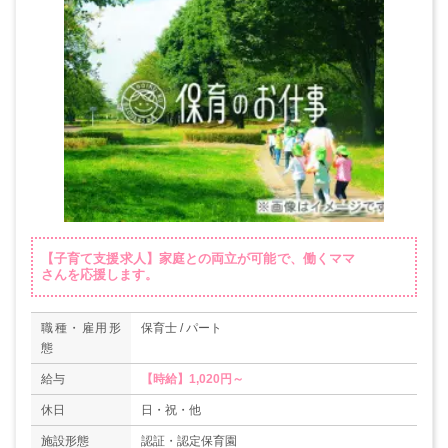
【子育て支援求人】家庭との両立が可能で、働くママ
さんを応援します。
職種・雇用形
保育士 / パート
態
給与
【時給】1,020円～
休日
日・祝・他
施設形態
認証・認定保育園