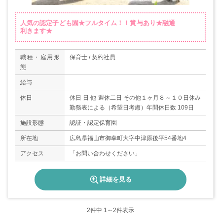
人気の認定子ども園★フルタイム！！賞与あり★融通
利きます★
職種・雇用形
保育士 / 契約社員
態
給与
休日
休日 日 他 週休二日 その他１ヶ月８～１０日休み
勤務表による（希望日考慮）年間休日数 109日
施設形態
認証・認定保育園
所在地
広島県福山市御幸町大字中津原後平54番地4
アクセス
「お問い合わせください」
詳細を見る
2
件中 1～2件表示