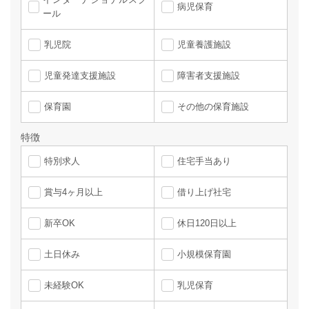
病児保育
ール
乳児院
児童養護施設
児童発達支援施設
障害者支援施設
保育園
その他の保育施設
特徴
特別求人
住宅手当あり
賞与4ヶ月以上
借り上げ社宅
新卒OK
休日120日以上
土日休み
小規模保育園
未経験OK
乳児保育