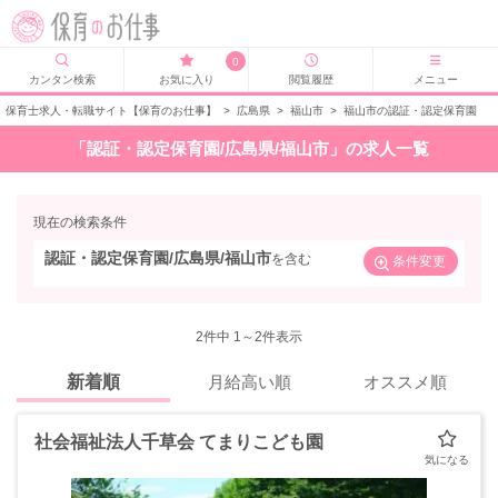
0
カンタン検索
お気に入り
閲覧履歴
メニュー
保育士求人・転職サイト【保育のお仕事】
>
広島県
>
福山市
>
福山市の認証・認定保育園
「認証・認定保育園/広島県/福山市」の求人一覧
現在の検索条件
認証・認定保育園/広島県/福山市
を含む
条件変更
2
件中 1～2件表示
新着順
月給高い順
オススメ順
社会福祉法人千草会 てまりこども園