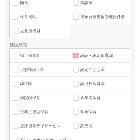
園長
看護師
保育補助
児童発達支援管理責任者
児童指導員
施設形態
認可保育園
認証・認定保育園
小規模認可園
認定こども園
幼稚園
認可外保育園
病院内保育
企業内保育
企業主導型保育
学童保育
放課後等デイサービス
託児所
インターナショナルスク