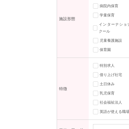
病院内保育
学童保育
施設形態
インターナショ
クール
児童養護施設
保育園
特別求人
借り上げ社宅
土日休み
特徴
乳児保育
社会福祉法人
英語が使える職