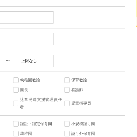
〜
幼稚園教諭
保育教諭
園長
看護師
児童発達支援管理責任
児童指導員
者
認証・認定保育園
小規模認可園
幼稚園
認可外保育園