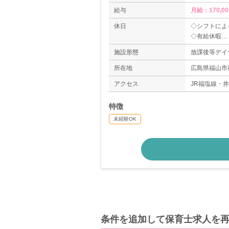
給与
月給：170,00
休日
◇シフトによ
◇有給休暇
＊年間休日10
施設形態
放課後等デイ
所在地
広島県福山市神
アクセス
JR福塩線・
特徴
未経験OK
条件を追加して保育士求人を