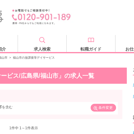
紹介
求人検索
転職ガイド
お仕
福山市
>
福山市の放課後等デイサービス
ービス/広島県/福山市」の求人一覧
市
を含む
条件変更
1
件中 1～1件表示