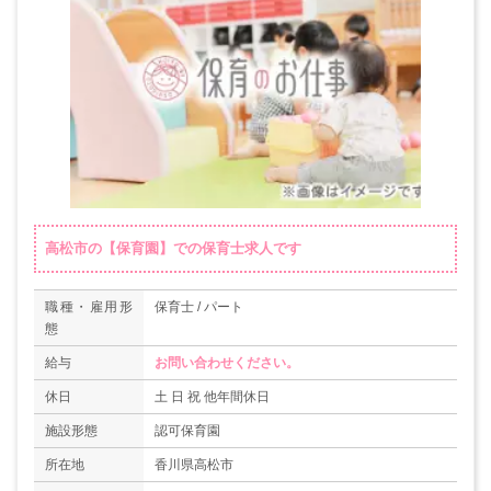
高松市の【保育園】での保育士求人です
職種・雇用形
保育士 / パート
態
給与
お問い合わせください。
休日
土 日 祝 他年間休日
施設形態
認可保育園
所在地
香川県高松市