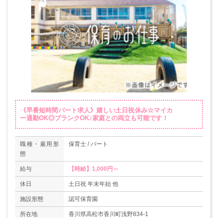
《早番短時間パート求人》嬉しい土日祝休み☆マイカ
ー通勤OK◎ブランクOK♪家庭との両立も可能です！
職種・雇用形
保育士 / パート
態
給与
【時給】1,000円～
休日
土日祝 年末年始 他
施設形態
認可保育園
所在地
香川県高松市香川町浅野834-1