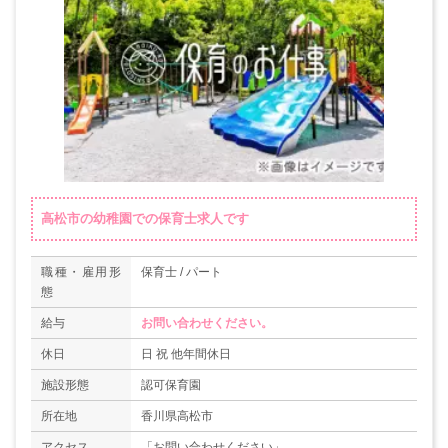
高松市の幼稚園での保育士求人です
職種・雇用形
保育士 / パート
態
給与
お問い合わせください。
休日
日 祝 他年間休日
施設形態
認可保育園
所在地
香川県高松市
アクセス
「お問い合わせください」