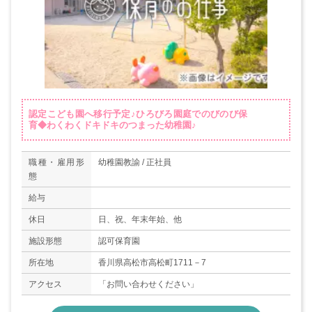
認定こども園へ移行予定♪ひろびろ園庭でのびのび保
育◆わくわくドキドキのつまった幼稚園♪
職種・雇用形
幼稚園教諭 / 正社員
態
給与
休日
日、祝、年末年始、他
施設形態
認可保育園
所在地
香川県高松市高松町1711－7
アクセス
「お問い合わせください」