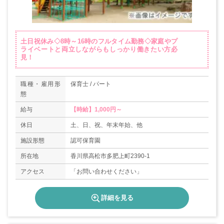
土日祝休み◇8時～16時のフルタイム勤務◇家庭やプ
ライベートと両立しながらもしっかり働きたい方必
見！
職種・雇用形
保育士 / パート
態
給与
【時給】1,000円～
休日
土、日、祝、年末年始、他
施設形態
認可保育園
所在地
香川県高松市多肥上町2390-1
アクセス
「お問い合わせください」
詳細を見る