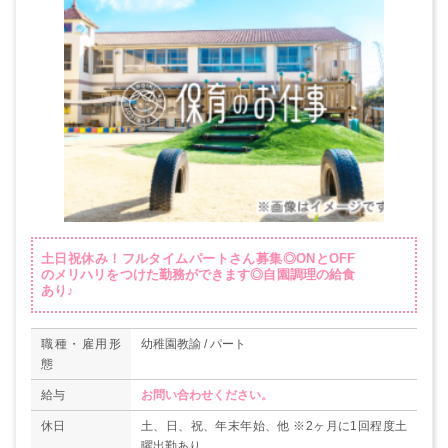
土日祝休み！フルタイムパートさん募集◎ONとOFF
のメリハリをつけた勤務ができます◎自園調理の給食
あり♪
職種・雇用形
幼稚園教諭 / パート
態
給与
お問い合わせください。
休日
土、日、祝、年末年始、他 ※2ヶ月に1回程度土
曜出勤あり