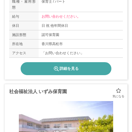
職種・雇用形
保育士 / パート
態
給与
お問い合わせください。
休日
日 祝 他年間休日
施設形態
認可保育園
所在地
香川県高松市
アクセス
「お問い合わせください」
詳細を見る
社会福祉法人 いずみ保育園