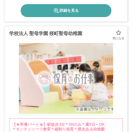
詳細を見る
学校法人 聖母学園 桜町聖母幼稚園
【★早番パート★】駅徒歩3分＊2Hのみ＊週3日～OK
＊モンテッソーリ教育＊縦割り保育＊歴史ある幼稚園