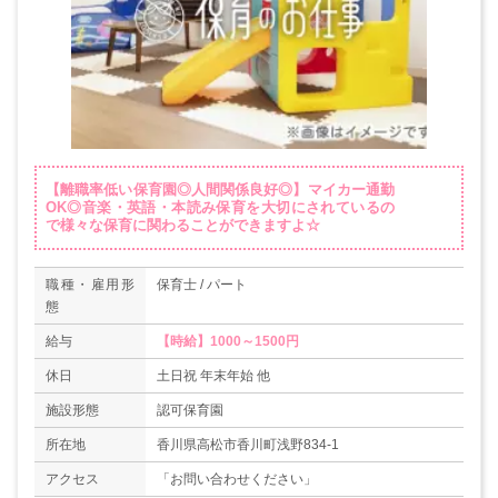
【離職率低い保育園◎人間関係良好◎】マイカー通勤
OK◎音楽・英語・本読み保育を大切にされているの
で様々な保育に関わることができますよ☆
職種・雇用形
保育士 / パート
態
給与
【時給】1000～1500円
休日
土日祝 年末年始 他
施設形態
認可保育園
所在地
香川県高松市香川町浅野834-1
アクセス
「お問い合わせください」