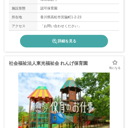
施設形態
認可保育園
所在地
香川県高松市宮脇町1‐2‐23
アクセス
「お問い合わせください」
詳細を見る
社会福祉法人東光福祉会 れんげ保育園