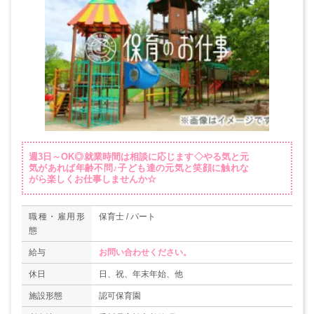
週3日～OK◎就業時間は相談に応じます◇やる気と元
気があれば年齢不問♪子ども達の元気と笑顔に触れな
がら楽しくお仕事しませんか☆
職種・雇用形
保育士 / パート
態
給与
お問い合わせください。
休日
日、祝、年末年始、他
施設形態
認可保育園