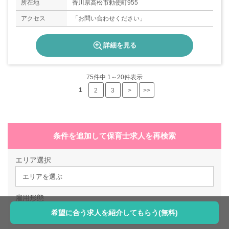
所在地
香川県高松市勅使町955
アクセス
「お問い合わせください」
詳細を見る
75
件中 1～20件表示
1
2
3
>
>>
条件を追加して保育士求人を再検索
エリア選択
エリアを選ぶ
雇用形態
希望に合う求人を紹介してもらう(無料)