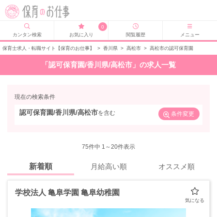
0
カンタン検索
お気に入り
閲覧履歴
メニュー
保育士求人・転職サイト【保育のお仕事】
>
香川県
>
高松市
>
高松市の認可保育園
「認可保育園/香川県/高松市」の求人一覧
現在の検索条件
認可保育園/香川県/高松市
を含む
条件変更
75
件中 1～20件表示
新着順
月給高い順
オススメ順
学校法人 亀阜学園 亀阜幼稚園