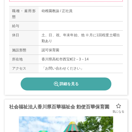
職種・雇用形
幼稚園教諭 / 正社員
態
給与
休日
土、日、祝、年末年始、他 ※月に1回程度土曜出
勤あり
施設形態
認可保育園
所在地
香川県高松市西宝町2－3－14
アクセス
「お問い合わせください」
詳細を見る
社会福祉法人香川県百華福祉会 勅使百華保育園