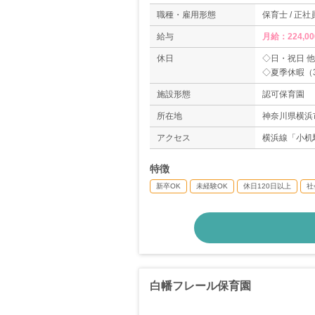
職種・雇用形態
保育士 / 正社
給与
月給：224,0
休日
◇日・祝日 他
◇夏季休暇（
◇年末年始休暇（
施設形態
認可保育園
◇有給休暇
◇育児休暇
所在地
神奈川県横浜市
＊年間休日：1
アクセス
横浜線「小机
＊土曜勤務：
特徴
新卒OK
未経験OK
休日120日以上
社
白幡フレール保育園