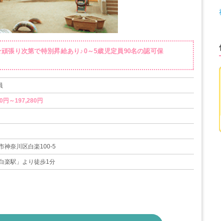
頑張り次第で特別昇給あり♪0～5歳児定員90名の認可保
員
0円～197,280円
神奈川区白楽100-5
白楽駅」より徒歩1分