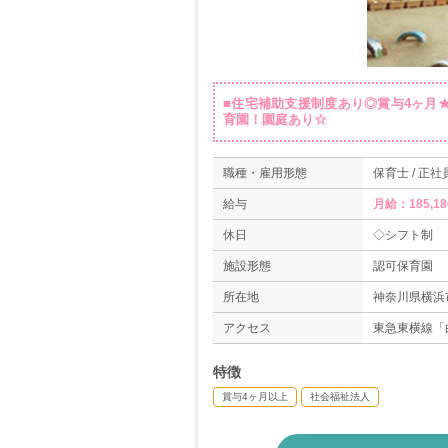
■住宅補助支援制度あり◎賞与4ヶ月★
育園！園庭あり☆
職種・雇用形態
保育士 / 正社
給与
月給：185,18
休日
◇シフト制
施設形態
認可保育園
所在地
神奈川県横浜市
アクセス
東急東横線「
特徴
賞与4ヶ月以上
社会福祉法人