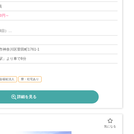
員
00円～
3日）
12/29～1/3）
神奈川区菅田町1761-1
23日
駅」より車で8分
月1～2回程度（休日出勤手当あり）
会福祉法人
寮・社宅あり
詳細を見る