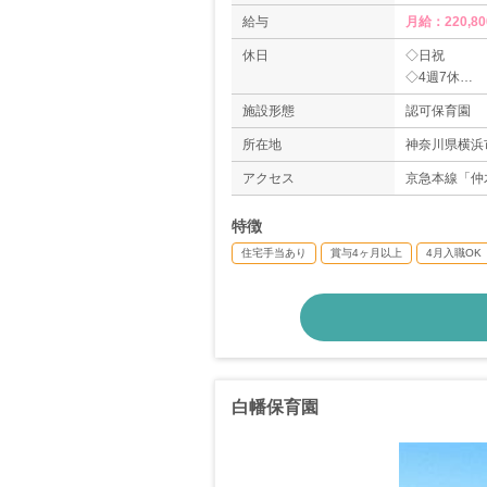
給与
月給：220,8
休日
◇日祝
◇4週7休
◇年末年始
施設形態
認可保育園
◇有給休暇年
◇保健休暇（
所在地
神奈川県横浜市
経過後
アクセス
京急本線「仲
特徴
住宅手当あり
賞与4ヶ月以上
4月入職OK
白幡保育園