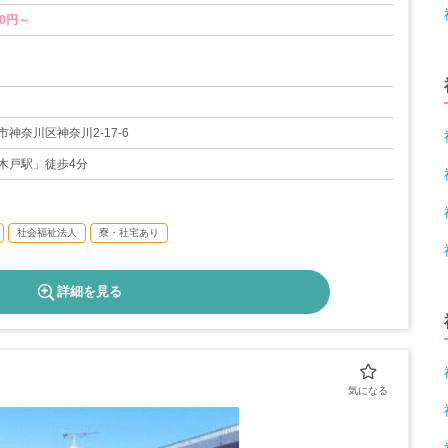
00円～
10日
有給休暇とは別に、毎月1回休暇を取ることができます。）※採用3ヶ月
神奈川区神奈川2-17-6
木戸駅」徒歩4分
社会福祉法人
寮・社宅あり
詳細を見る