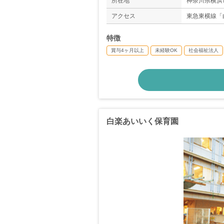
所在地
神奈川県横浜
アクセス
東急東横線「
特徴
賞与4ヶ月以上
未経験OK
社会福祉法人
白楽あいいく保育園