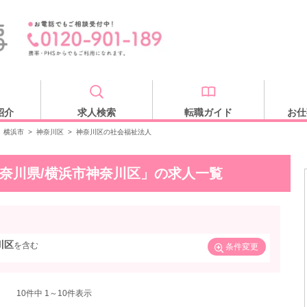
紹介
求人検索
転職ガイド
お仕
横浜市
>
神奈川区
>
神奈川区の社会福祉法人
神奈川県/横浜市神奈川区」の求人一覧
川区
を含む
条件変更
10
件中 1～10件表示