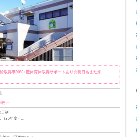
有給取得率90%♪産休育休取得サポートあり☆明日もまた来
員
24円～
2日制
日（26年度）
ヶ月経過後10日）
～1/3
間