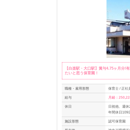
【白楽駅・大口駅】賞与4.75ヶ月分!
たいと思う保育園！
職種・雇用形態
保育士 / 正社
給与
月給：250,2
休日
日祝他、週休
年間休日109
有給休暇（6
施設形態
認可保育園
年末年始12/29
夏期休暇3日