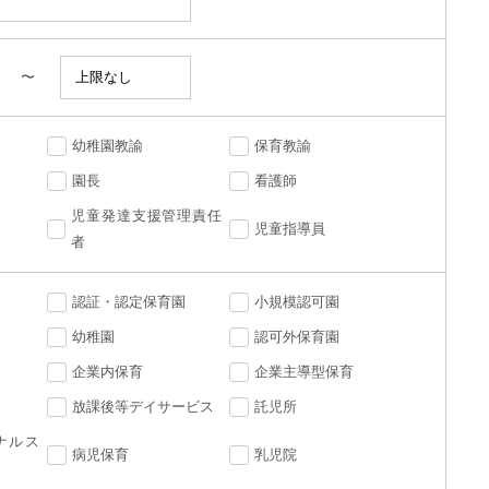
〜
幼稚園教諭
保育教諭
園長
看護師
児童発達支援管理責任
児童指導員
者
認証・認定保育園
小規模認可園
幼稚園
認可外保育園
企業内保育
企業主導型保育
放課後等デイサービス
託児所
ナルス
病児保育
乳児院