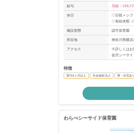
給与
月給：189,7
休日
◇日祝＋シフ
◇有給休暇（
◇産休育休制
施設形態
認可保育園
◇介護休暇制
所在地
神奈川県横浜市
アクセス
※詳しくはお
金沢シーサイ
特徴
賞与4ヶ月以上
社会福祉法人
寮・社宅あ
わらべシーサイド保育園