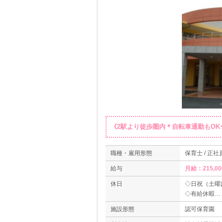
《2駅より徒歩圏内＊自転車通勤もOK
職種・雇用形態
保育士 / 正社
給与
月給：215,0
休日
◇日祝（土曜
◇有給休暇
◇産前・産後
施設形態
認可保育園
◇年末年始（12