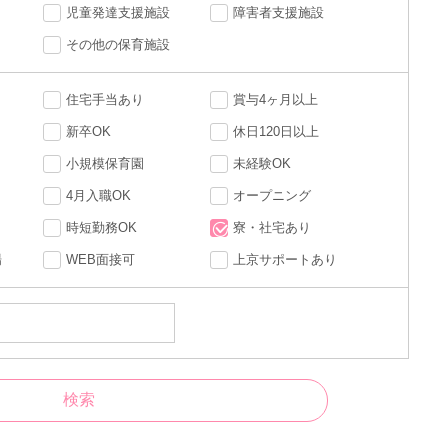
児童発達支援施設
障害者支援施設
その他の保育施設
住宅手当あり
賞与4ヶ月以上
新卒OK
休日120日以上
小規模保育園
未経験OK
4月入職OK
オープニング
時短勤務OK
寮・社宅あり
場
WEB面接可
上京サポートあり