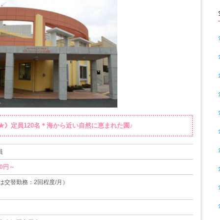
★》定員120名＊海から近い自然に恵まれた園♪
員
00円～
は交替勤務：2回程度/月）
休暇、育児休暇あり（取得実績、復帰実績あり）
/29～1/3）