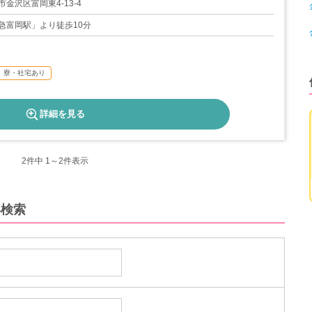
3日間）
金沢区富岡東4-13-4
116日
急富岡駅」より徒歩10分
寮・社宅あり
詳細を見る
2
件中 1～2件表示
再検索