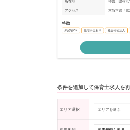
◇夏期休暇（
所在地
神奈川県横浜市
＊年間休日数：
アクセス
京急本線「京
特徴
未経験OK
住宅手当あり
社会福祉法人
条件を追加して保育士求人を
エリア選択
エリアを選ぶ