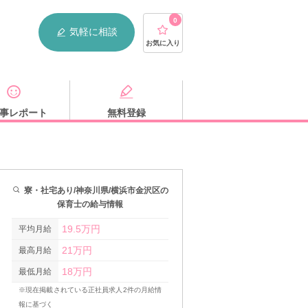
0
気軽に相談
お気に入り
事レポート
無料登録
寮・社宅あり/神奈川県/横浜市金沢区の
保育士の給与情報
19.5万円
平均月給
21万円
最高月給
18万円
最低月給
※現在掲載されている正社員求人2件の月給情
報に基づく