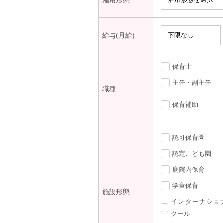
雇用形態
給与(月給)
保育士
主任・副主任
職種
保育補助
認可保育園
認定こども園
病院内保育
学童保育
施設形態
インターナショ
クール