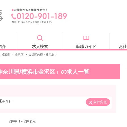
紹介
求人検索
転職ガイド
お仕
横浜市
>
金沢区
>
金沢区の寮・社宅あり
神奈川県/横浜市金沢区」の求人一覧
区
を含む
条件変更
2
件中 1～2件表示