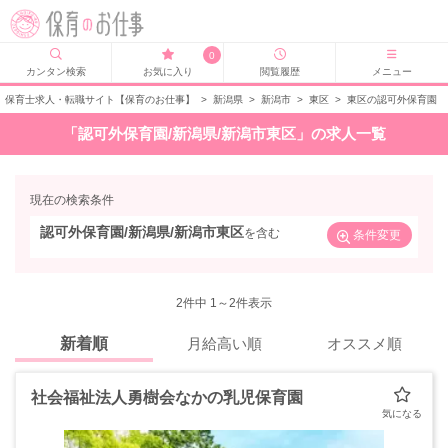
0
カンタン検索
お気に入り
閲覧履歴
メニュー
保育士求人・転職サイト【保育のお仕事】
>
新潟県
>
新潟市
>
東区
>
東区の認可外保育園
「認可外保育園/新潟県/新潟市東区」の求人一覧
現在の検索条件
認可外保育園/新潟県/新潟市東区
を含む
条件変更
2
件中 1～2件表示
新着順
月給高い順
オススメ順
社会福祉法人勇樹会なかの乳児保育園