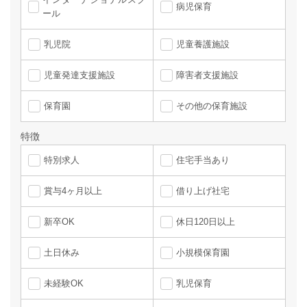
病児保育
ール
乳児院
児童養護施設
児童発達支援施設
障害者支援施設
保育園
その他の保育施設
特徴
特別求人
住宅手当あり
賞与4ヶ月以上
借り上げ社宅
新卒OK
休日120日以上
土日休み
小規模保育園
未経験OK
乳児保育