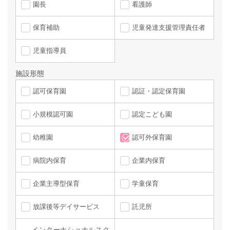
園長
看護師
保育補助
児童発達支援管理責任者
児童指導員
施設形態
認可保育園
認証・認定保育園
小規模認可園
認定こども園
幼稚園
認可外保育園
病院内保育
企業内保育
企業主導型保育
学童保育
放課後等デイサービス
託児所
インターナショナルスク