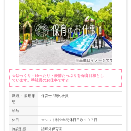
☆ゆっくり・ゆったり・愛情たっぷりを保育目標とし
ています。準社員のお仕事です☆
職種・雇用形
保育士 / 契約社員
態
給与
休日
☆シフト制☆年間休日日数１０７日
施設形態
認可外保育園