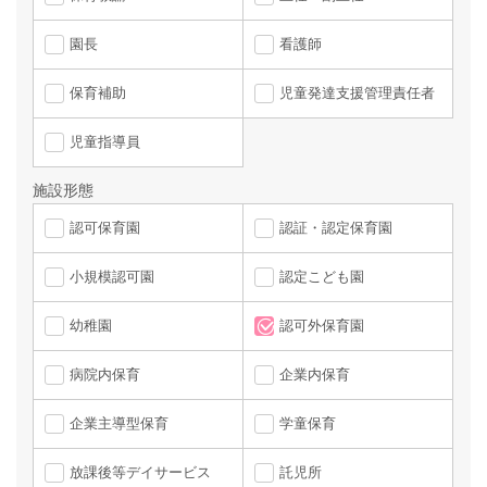
園長
看護師
保育補助
児童発達支援管理責任者
児童指導員
施設形態
認可保育園
認証・認定保育園
小規模認可園
認定こども園
幼稚園
認可外保育園
病院内保育
企業内保育
企業主導型保育
学童保育
放課後等デイサービス
託児所