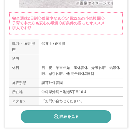
完全週休2日制◇残業少なめ◇定員12名の小規模園◇
子育て中の方も安心の環境◇好条件の揃ったオススメ
求人です◎
職種・雇用形
保育士 / 正社員
態
給与
休日
日、祝、年末年始、産休育休、介護休暇、結婚休
暇、忌引休暇、他 完全週休2日制
施設形態
認可外保育園
所在地
沖縄県沖縄市泡瀬5丁目16-4
アクセス
「お問い合わせください」
詳細を見る