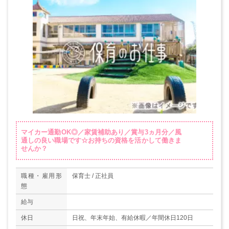
マイカー通勤OK◎／家賃補助あり／賞与3ヵ月分／風
通しの良い職場です☆お持ちの資格を活かして働きま
せんか？
職種・雇用形
保育士 / 正社員
態
給与
休日
日祝、年末年始、有給休暇／年間休日120日