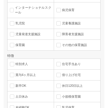
インターナショナルスク
病児保育
ール
乳児院
児童養護施設
児童発達支援施設
障害者支援施設
保育園
その他の保育施設
特徴
特別求人
住宅手当あり
賞与4ヶ月以上
借り上げ社宅
新卒OK
休日120日以上
土日休み
小規模保育園
未経験OK
乳児保育