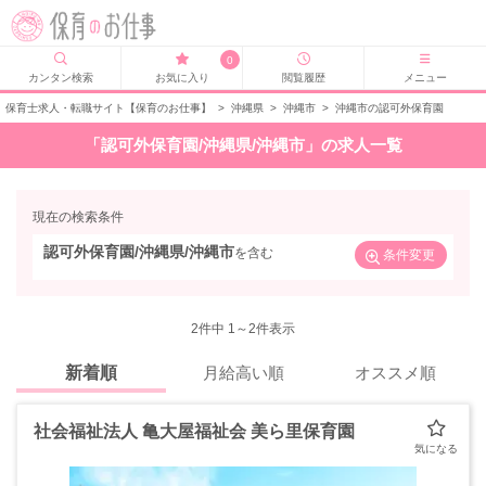
0
カンタン検索
お気に入り
閲覧履歴
メニュー
保育士求人・転職サイト【保育のお仕事】
>
沖縄県
>
沖縄市
>
沖縄市の認可外保育園
「認可外保育園/沖縄県/沖縄市」の求人一覧
現在の検索条件
認可外保育園/沖縄県/沖縄市
を含む
条件変更
2
件中 1～2件表示
新着順
月給高い順
オススメ順
社会福祉法人 亀大屋福祉会 美ら里保育園