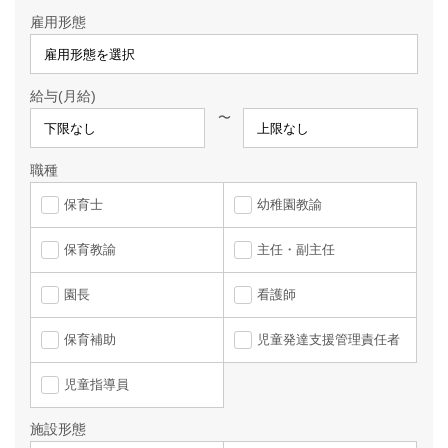
雇用形態
給与(月給)
〜
職種
保育士
幼稚園教諭
保育教諭
主任・副主任
園長
看護師
保育補助
児童発達支援管理責任者
児童指導員
施設形態