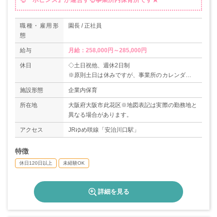
職種・雇用形
園長 / 正社員
態
給与
月給：258,000円～285,000円
休日
◇土日祝他、週休2日制
※原則土日は休みですが、事業所のカレンダーに
より、土日祝日出勤となる場合があります。（振
施設形態
企業内保育
休取得あり）
◇夏季休暇、年末年始休暇
所在地
大阪府大阪市此花区※地図表記は実際の勤務地と
◇特別休暇（結婚など）
異なる場合があります。
◇産休・育休あり
アクセス
JRゆめ咲線「安治川口駅」
◇年間休日数120日
特徴
休日120日以上
未経験OK
詳細を見る