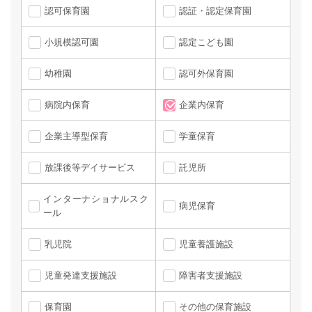
認可保育園
認証・認定保育園
小規模認可園
認定こども園
幼稚園
認可外保育園
病院内保育
企業内保育
企業主導型保育
学童保育
放課後等デイサービス
託児所
インターナショナルスク
病児保育
ール
乳児院
児童養護施設
児童発達支援施設
障害者支援施設
保育園
その他の保育施設