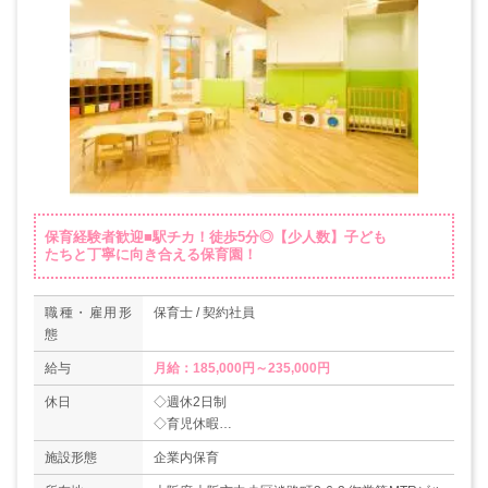
保育経験者歓迎■駅チカ！徒歩5分◎【少人数】子ども
たちと丁寧に向き合える保育園！
職種・雇用形
保育士 / 契約社員
態
給与
月給：185,000円～235,000円
休日
◇週休2日制
◇育児休暇
＊年間休日数128日
施設形態
企業内保育