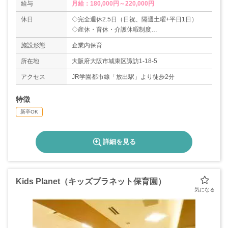
給与
月給：180,000円～220,000円
休日
◇完全週休2.5日（日祝、隔週土曜+平日1日）
◇産休・育休・介護休暇制度
◇夏期休暇（6～7日）
施設形態
企業内保育
◇年末年始休暇（6～7日）
◇5年目レクリエーション休暇制度（4日間）
所在地
大阪府大阪市城東区諏訪1-18-5
◇有給休暇
アクセス
JR学園都市線「放出駅」より徒歩2分
特徴
新卒OK
詳細を見る
Kids Planet（キッズプラネット保育園）