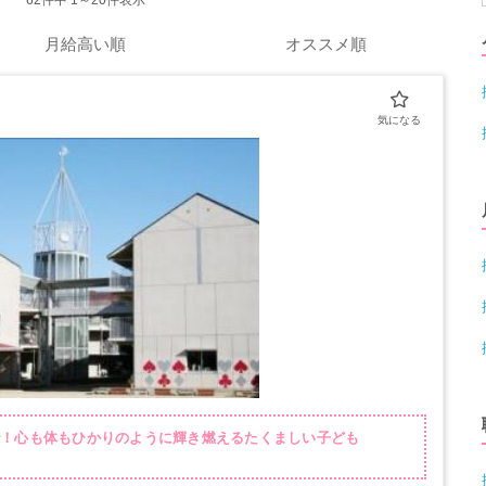
62
件中 1～20件表示
月給高い順
オススメ順
で！心も体もひかりのように輝き燃えるたくましい子ども