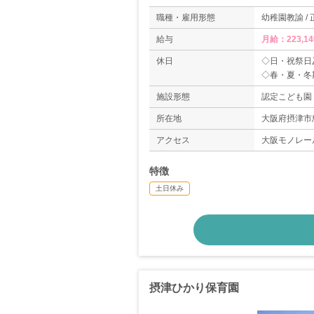
職種・雇用形態
幼稚園教諭 /
給与
月給：223,1
休日
◇日・祝祭日
◇春・夏・冬
◇有給休暇
施設形態
認定こども園
所在地
大阪府摂津市
アクセス
大阪モノレー
特徴
土日休み
摂津ひかり保育園