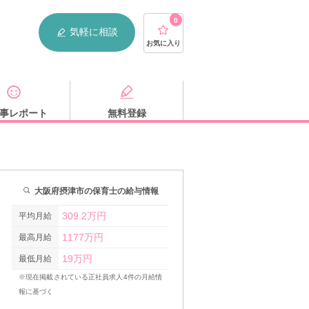
0
気軽に相談
お気に入り
事レポート
無料登録
大阪府摂津市の保育士の給与情報
309.2万円
平均月給
1177万円
最高月給
19万円
最低月給
※現在掲載されている正社員求人4件の月給情
報に基づく