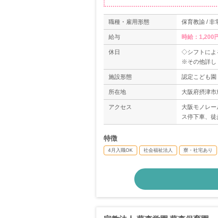
職種・雇用形態
保育教諭 / 
給与
時給：1,200
休日
◇シフトによ
※その他詳し
施設形態
認定こども園
所在地
大阪府摂津市鳥
アクセス
大阪モノレー
ス停下車、徒
特徴
4月入職OK
社会福祉法人
寮・社宅あり