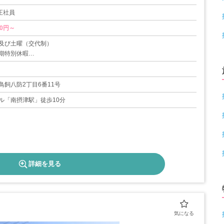
 正社員
40円～
及び土曜（交代制）
期特別休暇
鳥飼八防2丁目6番11号
ル「南摂津駅」徒歩10分
詳細を見る