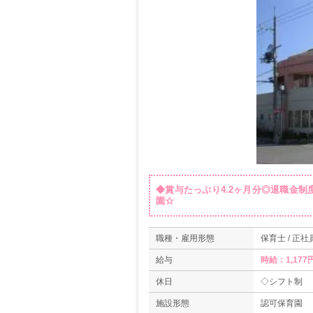
◆賞与たっぷり4.2ヶ月分◎退職金
園☆
職種・雇用形態
保育士 / 正社
給与
時給：1,177
休日
◇シフト制
施設形態
認可保育園