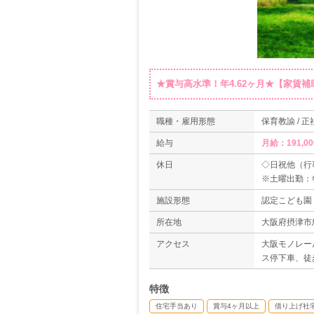
★賞与高水準！年4.62ヶ月★【家賃
職種・雇用形態
保育教諭 / 正
給与
月給：191,00
休日
◇日祝他（行
※土曜出勤：
◇夏季休暇（
施設形態
認定こども園
◇年末年始休暇（
◇有給休暇
所在地
大阪府摂津市鳥
◇産前産後休
アクセス
大阪モノレー
＊年間休日数1
ス停下車、徒
特徴
住宅手当あり
賞与4ヶ月以上
借り上げ社