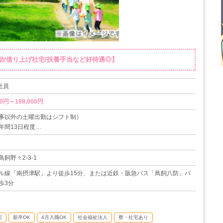
補助/借り上げ社宅/扶養手当など好待遇◎】
社員
0円～198,000円
事以外の土曜出勤はシフト制）
年間13日程度
平日5日間＋土曜2日間）
12/29～1/3）
飼野々2-3-1
暇、育児休暇（取得実績あり）
ル線「南摂津駅」より徒歩15分、または近鉄・阪急バス「鳥飼八防」バ
05日
歩3分
宅
新卒OK
4月入職OK
社会福祉法人
寮・社宅あり