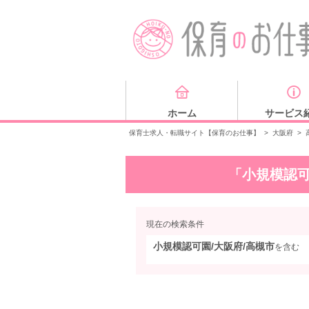
ホーム
サービス
保育士求人・転職サイト【保育のお仕事】
>
大阪府
>
「小規模認可
現在の検索条件
小規模認可園/大阪府/高槻市
を含む