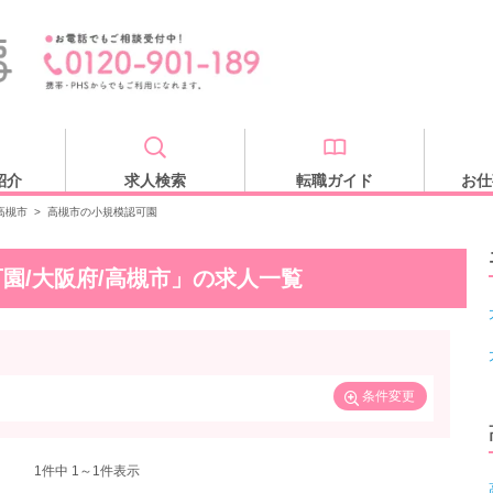
紹介
求人検索
転職ガイド
お仕
高槻市
>
高槻市の小規模認可園
園/大阪府/高槻市」の求人一覧
条件変更
1
件中 1～1件表示