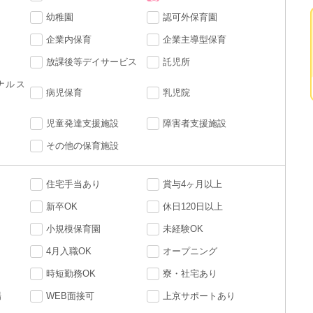
幼稚園
認可外保育園
企業内保育
企業主導型保育
放課後等デイサービス
託児所
ナルス
病児保育
乳児院
児童発達支援施設
障害者支援施設
その他の保育施設
住宅手当あり
賞与4ヶ月以上
新卒OK
休日120日以上
小規模保育園
未経験OK
4月入職OK
オープニング
時短勤務OK
寮・社宅あり
場
WEB面接可
上京サポートあり