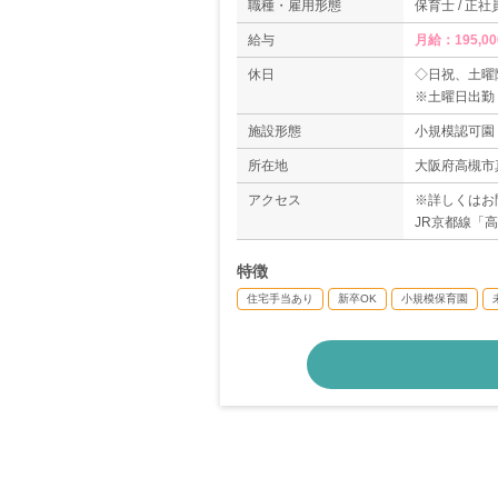
職種・雇用形態
保育士 / 正社
給与
月給：195,00
休日
◇日祝、土曜
※土曜日出勤
◇有給休暇
施設形態
小規模認可園
◇産前産後休
◇育児休暇
所在地
大阪府高槻市真
アクセス
※詳しくはお
JR京都線「
特徴
住宅手当あり
新卒OK
小規模保育園