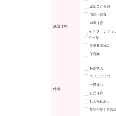
認定こども園
病院内保育
学童保育
施設形態
インターナショ
クール
児童養護施設
保育園
特別求人
借り上げ社宅
土日休み
特徴
乳児保育
社会福祉法人
英語が使える職