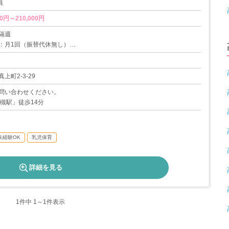
員
0円～210,000円
隔週
：月1回（振替代休無し）
暇
上町2-3-29
問い合わせください。
高槻駅」徒歩14分
未経験OK
乳児保育
詳細を見る
1
件中 1～1件表示