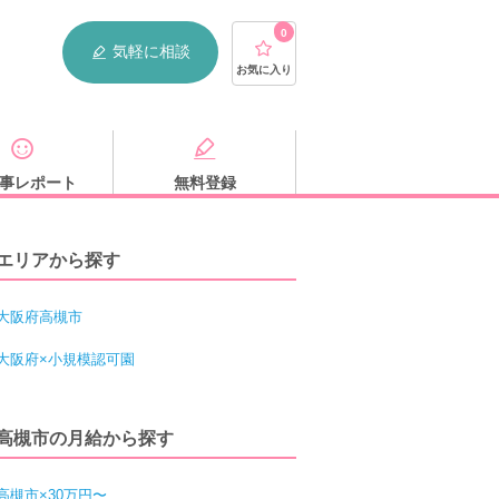
0
気軽に相談
お気に入り
事レポート
無料登録
エリアから探す
大阪府高槻市
大阪府×小規模認可園
高槻市の月給から探す
高槻市×30万円〜