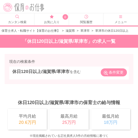
0
カンタン検索
お気に入り
閲覧履歴
メニュー
保育士求人・転職サイト【保育のお仕事】
>
滋賀県
>
草津市
>
草津市の休日120日以上
「休日120日以上/滋賀県/草津市」の求人一覧
現在の検索条件
休日120日以上/滋賀県/草津市
を含む
条件変更
休日120日以上/滋賀県/草津市の保育士の給与情報
平均月給
最高月給
最低月給
20.6万円
25万円
18万円
※現在掲載されている正社員求人5件の月給情報に基づく