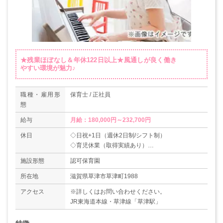
★残業ほぼなし＆年休122日以上★風通しが良く働き
やすい環境が魅力♪
職種・雇用形
保育士 / 正社員
態
給与
月給：180,000円～232,700円
休日
◇日祝+1日（週休2日制/シフト制）
◇育児休業（取得実績あり）
◇GW
施設形態
認可保育園
◇年末年始
◇有給休暇
所在地
滋賀県草津市草津町1988
＊年間休日122日以上
アクセス
※詳しくはお問い合わせください。
JR東海道本線・草津線「草津駅」