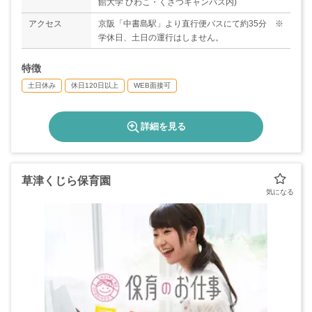
館大学 びわこ・くさつキャンパス内)
アクセス
京阪「中書島駅」より直行便バスにて約35分 ※
学休日、土日の運行はしません。
特徴
土日休み
休日120日以上
WEB面接可
詳細を見る
草津くじら保育園