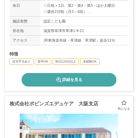
休日
◇日祝＋1日、第2・第4・第5・ほか土曜日
◇週休2日制（月3～4回）
◇夏季休暇（3日）
施設形態
認定こども園
◇年末年始休暇（6日）
◇有給休暇
所在地
滋賀県草津市草津1-9-21
＊年間休日数120日
アクセス
JR東海道本線・草津線「草津駅」徒歩12分
特徴
住宅手当あり
新卒OK
休日120日以上
未経験OK
詳細を見る
株式会社ポピンズエデュケア 大阪支店