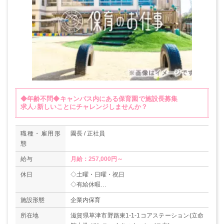
◆年齢不問◆キャンパス内にある保育園で施設長募集
求人♪新しいことにチャレンジしませんか？
職種・雇用形
園長 / 正社員
態
給与
月給：257,000円～
休日
◇土曜・日曜・祝日
◇有給休暇
◇夏季休暇・冬季休暇
施設形態
企業内保育
◇年末年始
◇慶弔休暇
所在地
滋賀県草津市野路東1-1-1コアステーション(立命