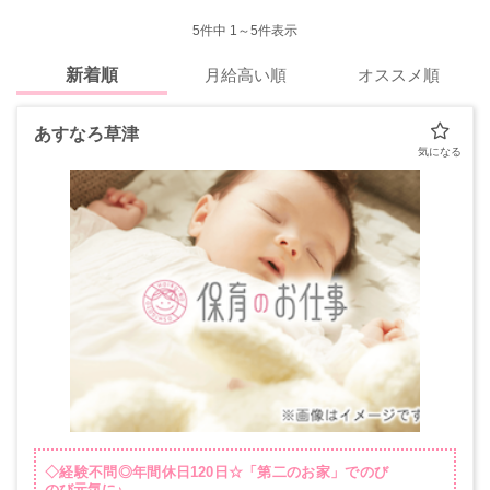
5
件中 1～5件表示
新着順
月給高い順
オススメ順
あすなろ草津
◇経験不問◎年間休日120日☆「第二のお家」でのび
のび元気に♪