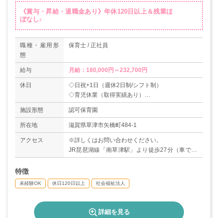
《賞与・昇給・退職金あり》年休120日以上＆残業ほ
ぼなし♪
職種・雇用形
保育士 / 正社員
態
給与
月給：180,000円～232,700円
休日
◇日祝+1日（週休2日制/シフト制）
◇育児休業（取得実績あり）
◇GW
施設形態
認可保育園
◇年末年始
◇有給休暇
所在地
滋賀県草津市矢橋町484-1
＊年間休日120日以上
アクセス
※詳しくはお問い合わせください。
JR琵琶湖線「南草津駅」より徒歩27分（車で10
分）
特徴
未経験OK
休日120日以上
社会福祉法人
詳細を見る