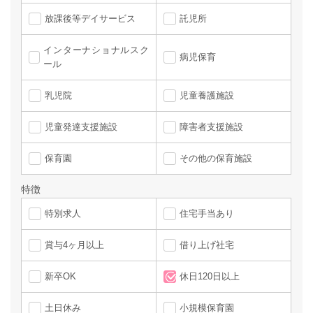
放課後等デイサービス
託児所
インターナショナルスク
病児保育
ール
乳児院
児童養護施設
児童発達支援施設
障害者支援施設
保育園
その他の保育施設
特徴
特別求人
住宅手当あり
賞与4ヶ月以上
借り上げ社宅
新卒OK
休日120日以上
土日休み
小規模保育園