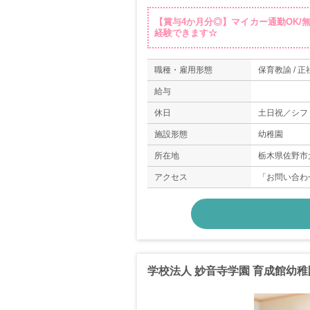
【賞与4か月分◎】マイカー通勤OK/
経験できます☆
職種・雇用形態
保育教諭 / 正
給与
休日
土日祝／シフ
施設形態
幼稚園
所在地
栃木県佐野市犬
アクセス
「お問い合わ
学校法人 妙音寺学園 育成館幼稚