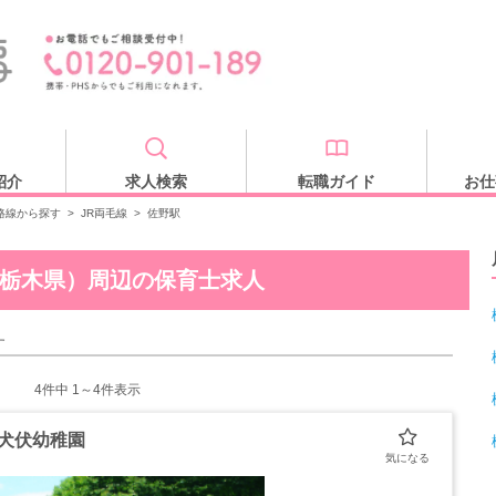
紹介
求人検索
転職ガイド
お仕
路線から探す
>
JR両毛線
>
佐野駅
栃木県）周辺の保育士求人
す
4
件中 1～4件表示
 犬伏幼稚園