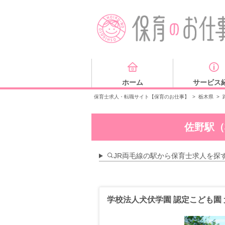
ホーム
サービス
保育士求人・転職サイト【保育のお仕事】
>
栃木県
>
佐野駅（
JR両毛線の駅から保育士求人を探
学校法人犬伏学園 認定こども園