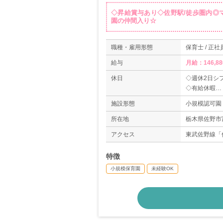
◇昇給賞与あり◇佐野駅/徒歩圏内◎マ
園の仲間入り☆
職種・雇用形態
保育士 / 正社
給与
月給：146,88
休日
◇週休2日シ
◇有給休暇
◇年間休日10
施設形態
小規模認可園
所在地
栃木県佐野市富
アクセス
東武佐野線「
特徴
小規模保育園
未経験OK