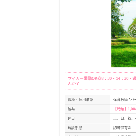
マイカー通勤OK◎8：30～14：30
んか？
職種・雇用形態
保育教諭 / パ
給与
【時給】1,00
休日
土、日、祝、
施設形態
認可保育園