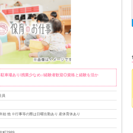
料駐車場あり/残業少なめ♪/経験者歓迎◎資格と経験を活か
社員
年始 他 ※行事等の際は日曜出勤あり 産休育休あり
町2989