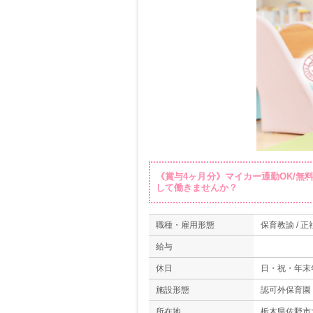
《賞与4ヶ月分》マイカー通勤OK/無
して働きませんか？
職種・雇用形態
保育教諭 / 正
給与
休日
日・祝・年末
施設形態
認可外保育園
所在地
栃木県佐野市大