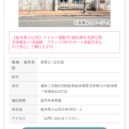
【栃木県小山市】マイカー通勤可/福利厚生充実◎育
児休暇あり/未経験・ブランクOK/サポート体制万全な
ので安心して働けます◎
職種・雇用形
保育士 / 正社員
態
給与
休日
週休二日制(日祝他)有給休暇育児休暇その他休暇
＊年間休日107日
施設形態
認可外保育園
所在地
栃木県小山市出井1931－1
アクセス
「お問い合わせください」