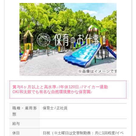
賞与4ヶ月以上と高水準♪/年休120日♪/マイカー通勤
OK/和太鼓でも有名な自然環境豊かな保育園♪
職種・雇用形
保育士 / 正社員
態
給与
休日
日祝（※土曜日は交替制勤務：月に1回程度/イベ