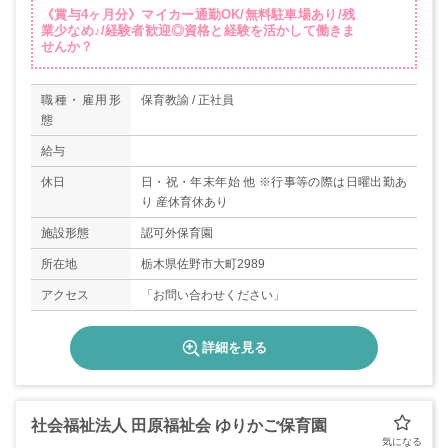
《賞与4ヶ月分》マイカー通勤OK/無料駐車場あり/残
業少なめ♪/経験者歓迎◎資格と経験を活かして働きま
せんか？
職種・雇用形
保育教諭 / 正社員
態
給与
休日
日・祝・年末年始 他 ※行事等の際は日曜出勤あ
り 産休育休あり
施設形態
認可外保育園
所在地
栃木県佐野市大町2989
アクセス
「お問い合わせください」
詳細を見る
社会福祉法人 田原福祉会 ゆりかご保育園