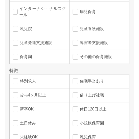
インターナショナルスク
病児保育
ール
乳児院
児童養護施設
児童発達支援施設
障害者支援施設
保育園
その他の保育施設
特徴
特別求人
住宅手当あり
賞与4ヶ月以上
借り上げ社宅
新卒OK
休日120日以上
土日休み
小規模保育園
未経験OK
乳児保育