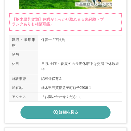
【栃木県芳賀郡】休暇がしっかり取れる☆未経験・ブ
ランクありも相談可能♪
職種・雇用形
保育士 / 正社員
態
給与
休日
日祝 土曜・春夏冬の長期休暇中は交替で休暇取
得
施設形態
認可外保育園
所在地
栃木県芳賀郡益子町益子2936-1
アクセス
「お問い合わせください」
詳細を見る