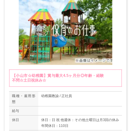
【小山市☆幼稚園】賞与最大4.5ヶ月分◎年齢・経験
不問☆土日祝休み☆
職種・雇用形
幼稚園教諭 / 正社員
態
給与
休日
休日：日 祝 他週休：その他土曜日は月3回の休み
年間休日：110日