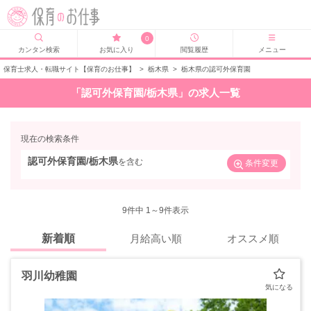
0
カンタン検索
お気に入り
閲覧履歴
メニュー
保育士求人・転職サイト【保育のお仕事】
>
栃木県
>
栃木県の認可外保育園
「認可外保育園/栃木県」の求人一覧
現在の検索条件
認可外保育園/栃木県
を含む
条件変更
9
件中 1～9件表示
新着順
月給高い順
オススメ順
羽川幼稚園