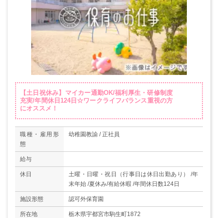
【土日祝休み】マイカー通勤OK/福利厚生・研修制度
充実/年間休日124日☆ワークライフバランス重視の方
にオススメ！
職種・雇用形
幼稚園教諭 / 正社員
態
給与
休日
土曜・日曜・祝日（行事日は休日出勤あり） /年
末年始 /夏休み/有給休暇 /年間休日数124日
施設形態
認可外保育園
所在地
栃木県宇都宮市駒生町1872