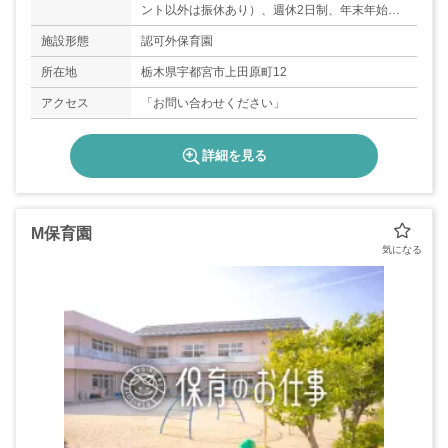
ント以外は振休あり）、週休2日制、年末年始（1
2/29～1/3）、有給休暇、育児休業取得実績あり
施設形態
認可外保育園
／年間休日120日
所在地
栃木県宇都宮市上田原町12
アクセス
「お問い合わせください」
詳細を見る
M保育園