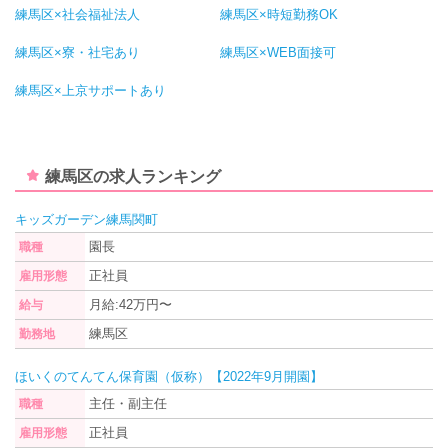
練馬区×社会福祉法人
練馬区×時短勤務OK
練馬区×寮・社宅あり
練馬区×WEB面接可
練馬区×上京サポートあり
練馬区の求人ランキング
キッズガーデン練馬関町
園長
職種
正社員
雇用形態
月給:42万円〜
給与
練馬区
勤務地
ほいくのてんてん保育園（仮称）【2022年9月開園】
主任・副主任
職種
正社員
雇用形態