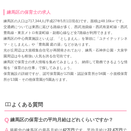
練馬区の保育士の求人
練馬区の人口は717,344人(平成27年5月1日現在)です。面積は48.16k㎡です。
交通網については東西に延びる路線が多く、西武池袋線・西武有楽町線・西武
豊島線・東京メトロ有楽町線・副都心線など全7路線が利用できます。
練馬区の中心商業施設といえば、「としまえん」を筆頭に「ユナイテッドシネ
マ・としまえん」や「豊島園 庭の湯」などがあります。
光が丘周辺は大規模集合住宅が再開発されており、練馬・石神井公園・大泉学
園周辺は今も根強い人気を誇る住宅街です。
練馬区で保育士の求人情報を集めてみましょう。 納得して勤務できるような情
報を「保育のお仕事」で探してみましょう。
保育施設の詳細ですが、認可保育園が125園・認証保育所が34園・小規模保育
所が13園・その他保育園が5園あります。
よくある質問
練馬区の保育士の平均月給はどれくらいですか？
掲載中の練馬区の最高月給は
42万円
です。平均月給は
22.4万円
で