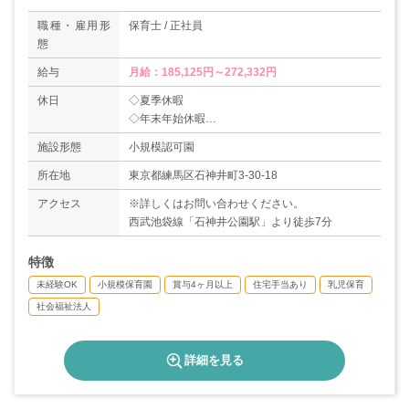
職種・雇用形
保育士 / 正社員
態
給与
月給：185,125円～272,332円
休日
◇夏季休暇
◇年末年始休暇
◇生理休暇
施設形態
小規模認可園
◇傷病休暇
◇慶弔休暇 等
所在地
東京都練馬区石神井町3-30-18
◇年間休日113日
アクセス
※詳しくはお問い合わせください。
西武池袋線「石神井公園駅」より徒歩7分
特徴
未経験OK
小規模保育園
賞与4ヶ月以上
住宅手当あり
乳児保育
社会福祉法人
詳細を見る