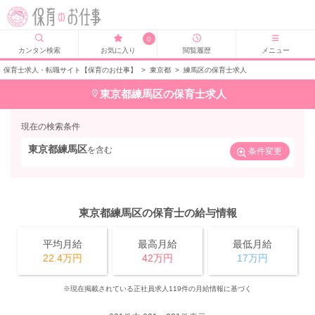
0
カンタン検索
お気に入り
閲覧履歴
メニュー
保育士求人・転職サイト【保育のお仕事】
>
東京都
>
練馬区の保育士求人
東京都練馬区の保育士求人
現在の検索条件
東京都練馬区
を含む
条件変更
東京都練馬区の保育士の給与情報
平均月給
最高月給
最低月給
22.4万円
42万円
17万円
※現在掲載されている正社員求人119件の月給情報に基づく