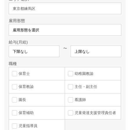
東京都練馬区
雇用形態
給与(月給)
〜
職種
保育士
幼稚園教諭
保育教諭
主任・副主任
園長
看護師
保育補助
児童発達支援管理責任者
児童指導員