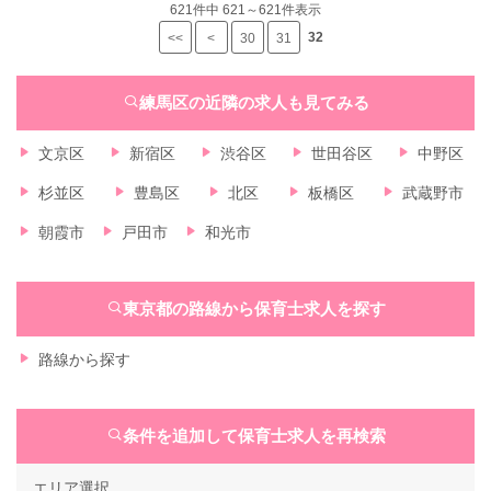
621
件中 621～621件表示
32
<<
<
30
31
練馬区の近隣の求人も見てみる
文京区
新宿区
渋谷区
世田谷区
中野区
杉並区
豊島区
北区
板橋区
武蔵野市
朝霞市
戸田市
和光市
東京都の路線から保育士求人を探す
路線から探す
条件を追加して保育士求人を再検索
エリア選択