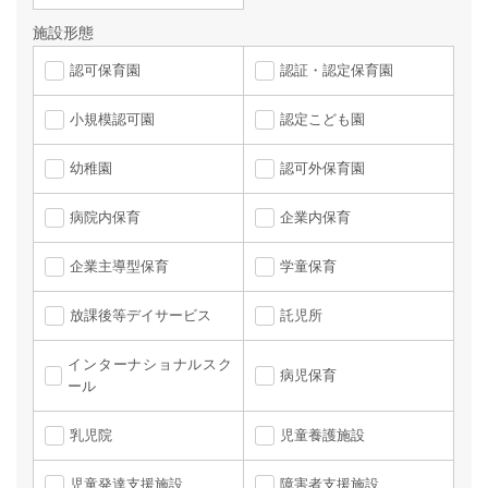
施設形態
認可保育園
認証・認定保育園
小規模認可園
認定こども園
幼稚園
認可外保育園
病院内保育
企業内保育
企業主導型保育
学童保育
放課後等デイサービス
託児所
インターナショナルスク
病児保育
ール
乳児院
児童養護施設
児童発達支援施設
障害者支援施設