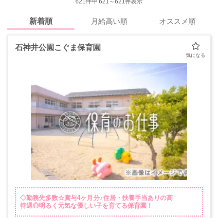
621
件中 621～621件表示
新着順
月給高い順
オススメ順
石神井公園こぐま保育園
◇勤務先多数☆賞与4ヶ月分♪住居・扶養手当ありの高
待遇◎明るく元気な優しい子を育てる保育園！