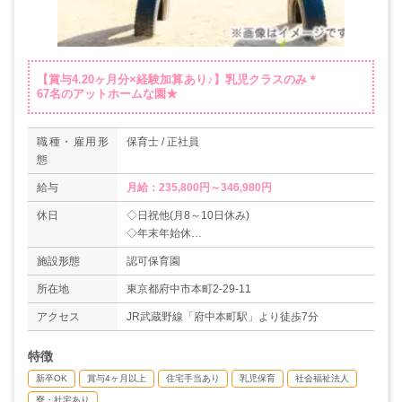
【賞与4.20ヶ月分×経験加算あり♪】乳児クラスのみ＊
67名のアットホームな園★
職種・雇用形
保育士 / 正社員
態
給与
月給：235,800円～346,980円
休日
◇日祝他(月8～10日休み)
◇年末年始休
◇夏季休暇5日
施設形態
認可保育園
◇慶弔休暇
◇産休育休
所在地
東京都府中市本町2-29-11
◇介護休暇
アクセス
JR武蔵野線「府中本町駅」より徒歩7分
◇有給休暇
＊年間休日数111日
特徴
新卒OK
賞与4ヶ月以上
住宅手当あり
乳児保育
社会福祉法人
寮・社宅あり