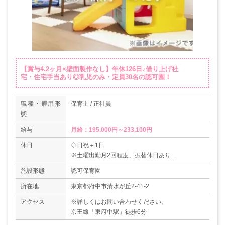
【賞与4.2ヶ月×壁面製作なし】年休126日♪借り上げ社
宅・住宅手当あり◎乳児のみ・定員30名の認可園！
職種・雇用形
保育士 / 正社員
態
給与
月給：195,000円～233,100円
休日
◇日祝＋1日
※土曜出勤月2回程度、振替休日あり
◇年末年始休暇（6日）
施設形態
認可保育園
◇夏季休暇（3日）
◇有給休暇（入職日より10日付与！次年度20日
所在地
東京都府中市清水が丘2-41-2
＋さらに予備休暇6日）
アクセス
※詳しくはお問い合わせください。
◇育児休業取得実績あり
京王線「東府中駅」徒歩6分
＊年間休日数126日