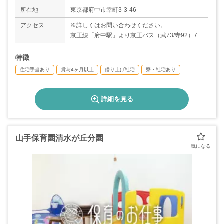
＊年間休日数113日
所在地
東京都府中市幸町3-3-46
アクセス
※詳しくはお問い合わせください。
京王線「府中駅」より京王バス（武73/寺92）7分
「天神町幼稚園」バス停下車、徒歩約2分
特徴
住宅手当あり
賞与4ヶ月以上
借り上げ社宅
寮・社宅あり
詳細を見る
山手保育園清水が丘分園