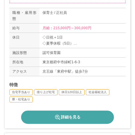
職種・雇用形
保育士 / 正社員
態
給与
月給：215,000円～300,000円
休日
◇日祝＋1日
◇夏季休暇（5日）
◇年末年始休暇（6日）
施設形態
認可保育園
◇有給休暇
＊年間休日数122日
所在地
東京都府中市緑町1-6-3
アクセス
京王線「東府中駅」徒歩7分
特徴
住宅手当あり
借り上げ社宅
休日120日以上
社会福祉法人
寮・社宅あり
詳細を見る