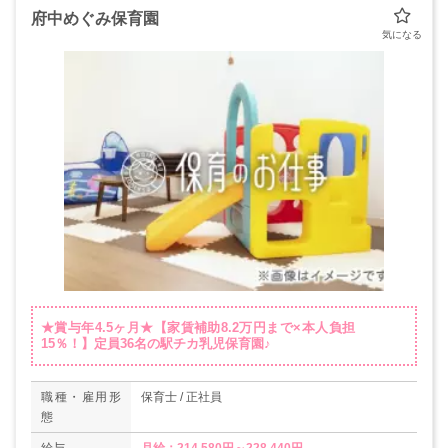
府中めぐみ保育園
★賞与年4.5ヶ月★【家賃補助8.2万円まで×本人負担
15％！】定員36名の駅チカ乳児保育園♪
職種・雇用形
保育士 / 正社員
態