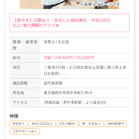
【府中市】◎寮あり・安定した福利厚生・年休120日
以上♪魅力満載のアスク★
職種・雇用形
保育士 / 正社員
態
給与
月給：246,500円～333,000円
休日
◇週休2日制（土日祝出勤分は翌週に振り替え休
日を取得）
◇有給休暇（入社時に10日付与！※10月以降の
施設形態
認可保育園
入社者は付与日数に規定あり）
◇特別休暇
所在地
東京都府中市府中本町2-35-4
◇慶弔休暇（ご自身の結婚：5日以内等）
アクセス
JR南武線「府中本町駅」より徒歩3分
◇産休・育休
◇介護休暇
特徴
◇子の看護休暇（年5日）
◇不妊治療休暇（月2回まで）…等
特別求人
休日120日以上
4月入職OK
寮・社宅あり
WEB面接可
＊年間休日123日（2020年度実績）
上京サポートあり