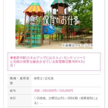
◆東府中駅/スキルアップにおススメ♪モンテッソーリ
と北欧の保育を融合させている保育園◎賞与年4.5ヶ
月！
職種・雇用形
保育士 / 正社員
態
給与
月給：255,000円～310,000円
休日
◇日祝他、土曜日は月1～2回出勤（就業規則によ
る）
◇年末年始