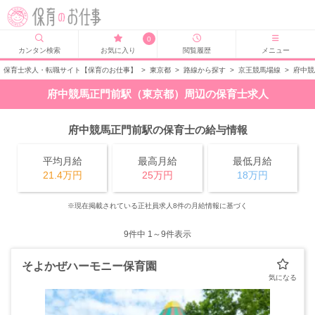
0
カンタン検索
お気に入り
閲覧履歴
メニュー
保育士求人・転職サイト【保育のお仕事】
>
東京都
>
路線から探す
>
京王競馬場線
>
府中競
府中競馬正門前駅（東京都）周辺の保育士求人
府中競馬正門前駅の保育士の給与情報
平均月給
最高月給
最低月給
21.4万円
25万円
18万円
※現在掲載されている正社員求人8件の月給情報に基づく
9
件中 1～9件表示
そよかぜハーモニー保育園