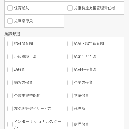
保育補助
児童発達支援管理責任者
児童指導員
施設形態
認可保育園
認証・認定保育園
小規模認可園
認定こども園
幼稚園
認可外保育園
病院内保育
企業内保育
企業主導型保育
学童保育
放課後等デイサービス
託児所
インターナショナルスクー
病児保育
ル