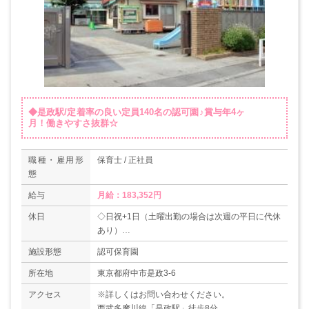
◆是政駅/定着率の良い定員140名の認可園♪賞与年4ヶ
月！働きやすさ抜群☆
職種・雇用形
保育士 / 正社員
態
給与
月給：183,352円
休日
◇日祝+1日（土曜出勤の場合は次週の平日に代休
あり）
◇有給休暇：入社後からすぐ10日付与（取得率9
施設形態
認可保育園
8%）
◇年間休日数120日
所在地
東京都府中市是政3-6
アクセス
※詳しくはお問い合わせください。
西武多摩川線「是政駅」徒歩8分