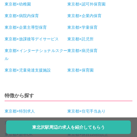
東京都×幼稚園
東京都×認可外保育園
東京都×病院内保育
東京都×企業内保育
東京都×企業主導型保育
東京都×学童保育
東京都×放課後等デイサービス
東京都×託児所
東京都×インターナショナルスクー
東京都×病児保育
ル
東京都×児童発達支援施設
東京都×保育園
特徴から探す
東京都×特別求人
東京都×住宅手当あり
東京都×賞与4ヶ月以上
東京都×借り上げ社宅
東北沢駅周辺の求人を紹介してもらう
東京都×新卒OK
東京都×休日120日以上