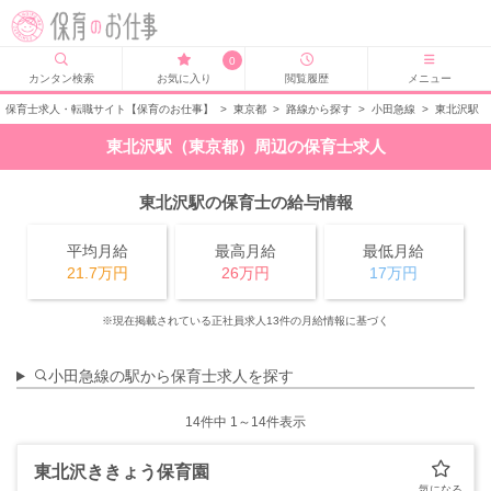
0
カンタン検索
お気に入り
閲覧履歴
メニュー
保育士求人・転職サイト【保育のお仕事】
>
東京都
>
路線から探す
>
小田急線
>
東北沢駅
東北沢駅（東京都）周辺の保育士求人
東北沢駅の保育士の給与情報
平均月給
最高月給
最低月給
21.7万円
26万円
17万円
※現在掲載されている正社員求人13件の月給情報に基づく
小田急線の駅から保育士求人を探す
14
件中 1～14件表示
東北沢ききょう保育園