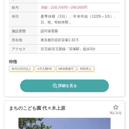
給与
月給：228,700円～290,000円
休日
夏季休暇（3日）、年末年始（12/29～1/3）、
日、祝、有給休暇
・週休2日制
施設形態
認可保育園
・産前産後
・育児
所在地
東京都渋谷区笹塚1-32-5
・介護
アクセス
京王線/京王新線「笹塚駅」徒歩3分
※土曜勤務の場合は平日に振替休日あり
年間休日数124日（例年120日以上有り）
特徴
休日120日以上
4月入職OK
WEB面接可
特別求人
詳細を見る
まちのこども園 代々木上原