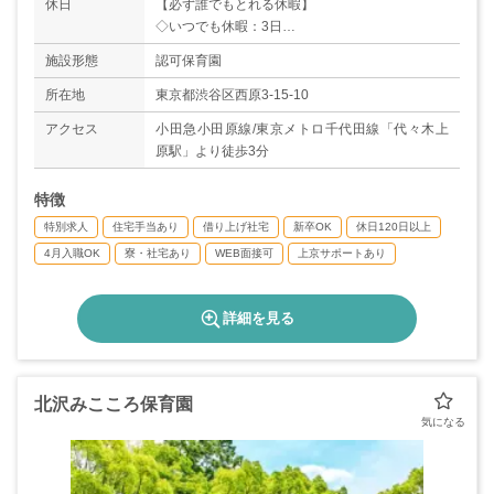
休日
【必ず誰でもとれる休暇】
◇いつでも休暇：3日
◇アニバーサリー休暇：1日
施設形態
認可保育園
◇年次有給休暇：10日
＊年間休日（公休）：126日
所在地
東京都渋谷区西原3-15-10
【対象者がとれる休暇】
アクセス
小田急小田原線/東京メトロ千代田線「代々木上
◇結婚休暇：5日
原駅」より徒歩3分
◇子供の結婚休暇：1日
◇孫の誕生休暇：1日
特徴
◇慶弔休暇
◇育児・介護休暇
特別求人
住宅手当あり
借り上げ社宅
新卒OK
休日120日以上
4月入職OK
寮・社宅あり
WEB面接可
上京サポートあり
詳細を見る
北沢みこころ保育園