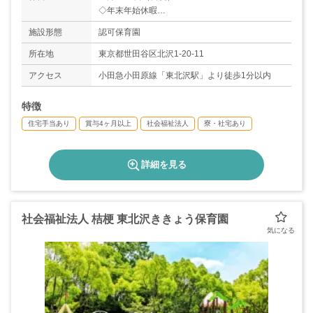
◇年末年始休暇
◇夏季休暇
施設形態
認可保育園
◇産休取得実績あり
◇育休取得実績あり
所在地
東京都世田谷区北沢1-20-11
アクセス
小田急小田原線「東北沢駅」より徒歩1分以内
特徴
住宅手当あり
賞与4ヶ月以上
社会福祉法人
寮・社宅あり
詳細を見る
社会福祉法人 桔梗 東北沢ききょう保育園