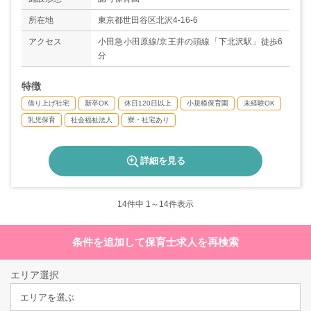
能）
◇有給休暇
所在地
東京都世田谷区北沢4-16-6
＊年間休日数120日（特別休暇10日含む）
アクセス
小田急小田原線/京王井の頭線「下北沢駅」徒歩6
分
特徴
借り上げ社宅
新卒OK
休日120日以上
小規模保育園
未経験OK
乳児保育
社会福祉法人
寮・社宅あり
詳細を見る
14
件中 1～14件表示
条件を追加して保育士求人を再検索
エリア選択
エリアを選ぶ