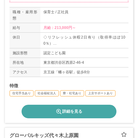
職種・雇用形
保育士 / 正社員
態
給与
月給：213,000円～
休日
◇リフレッシュ休暇2日有り（取得率ほぼ10
0％）
◇有給休暇（6カ月勤務後 初年度10日）
施設形態
認定こども園
◇特別休暇
◇産前産後休暇
所在地
東京都渋谷区西原2-46-4
◇育児休業
アクセス
京王線「幡ヶ谷駅」徒歩8分
◇介護休業
＊年間休日111日
特徴
住宅手当あり
社会福祉法人
寮・社宅あり
上京サポートあり
詳細を見る
グローバルキッズ代々木上原園