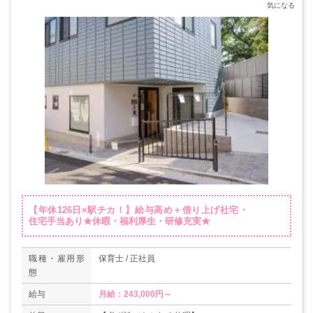
【年休126日×駅チカ！】給与高め＋借り上げ社宅・
住宅手当あり★休暇・福利厚生・研修充実★
職種・雇用形
保育士 / 正社員
態
給与
月給：243,000円～