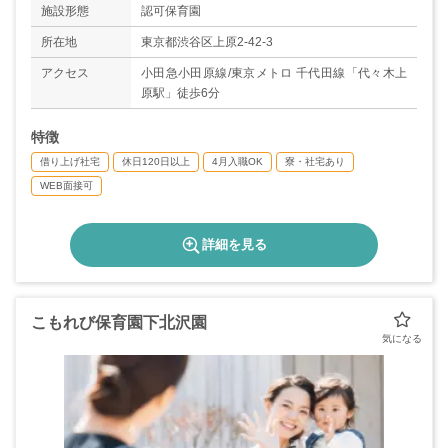
◇夏季休暇（3～4日）
施設形態
認可保育園
◇年末年始休暇（6日）
◇有給休暇
所在地
東京都渋谷区上原2-42-3
◇慶弔休暇
アクセス
小田急小田原線/東京メトロ 千代田線「代々木上
◇産休・育休制度（取得実績多数あり/3歳まで時
原駅」徒歩6分
短可能）
◇最大9連休取得可能（有給休暇・公休併せて）
特徴
＊年間休日数125日
借り上げ社宅
休日120日以上
4月入職OK
寮・社宅あり
WEB面接可
詳細を見る
こもれび保育園下北沢園