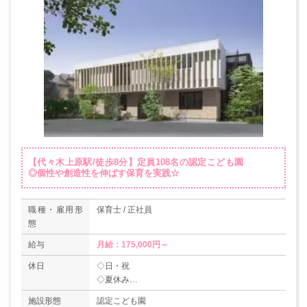
【代々木上原駅/徒歩8分】定員108名の認定こども園
◎個性や創造性を伸ばす保育を実践☆
職種・雇用形
保育士 / 正社員
態
給与
月給：175,000円～
休日
◇日・祝
◇夏休み
◇年末年始休暇
施設形態
認定こども園