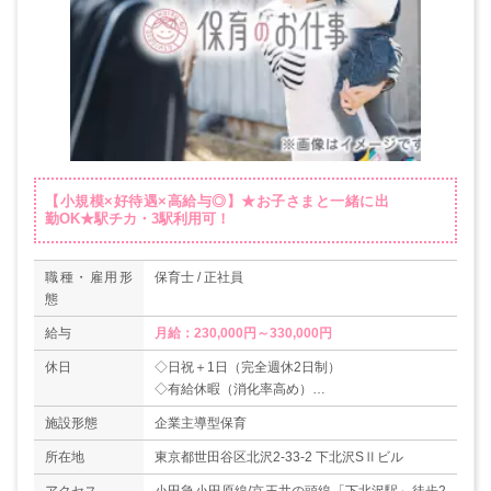
【小規模×好待遇×高給与◎】★お子さまと一緒に出
勤OK★駅チカ・3駅利用可！
職種・雇用形
保育士 / 正社員
態
給与
月給：230,000円～330,000円
休日
◇日祝＋1日（完全週休2日制）
◇有給休暇（消化率高め）
◇年末年始休暇
施設形態
企業主導型保育
◇産前産後休暇・育児休暇（取得実績あり）
◇結婚休暇
所在地
東京都世田谷区北沢2-33-2 下北沢SⅡビル
＊年間休日数120日