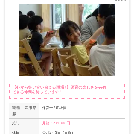
【心から笑い合い合える職場♪】保育の楽しさを共有
できる仲間を待っています！
職種・雇用形
保育士 / 正社員
態
給与
月給：231,300円
休日
◇月2～3日（日祝）