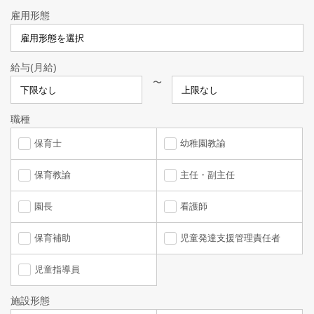
雇用形態
給与(月給)
〜
職種
保育士
幼稚園教諭
保育教諭
主任・副主任
園長
看護師
保育補助
児童発達支援管理責任者
児童指導員
施設形態