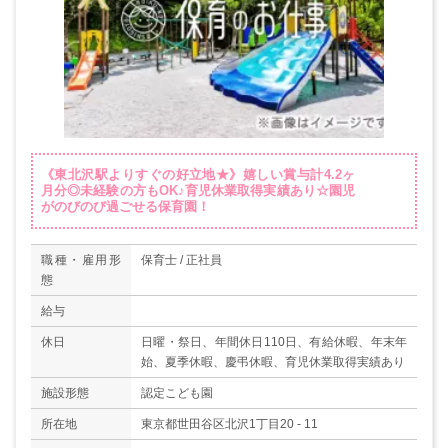
《東北沢駅よりすぐの好立地★》嬉しい賞与計4.2ヶ
月分◎未経験の方もOK♪育児休業取得実績あり☆園児
がのびのび過ごせる保育園！
職種・雇用形
保育士 / 正社員
態
給与
休日
日曜・祭日、年間休日110日、有給休暇、年末年
始、夏季休暇、慶弔休暇、育児休業取得実績あり
施設形態
認定こども園
所在地
東京都世田谷区北沢1丁目20 - 11