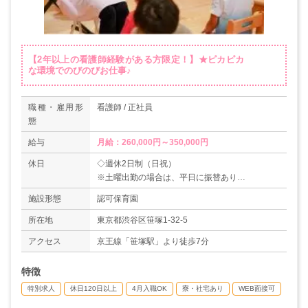
【2年以上の看護師経験がある方限定！】★ピカピカ
な環境でのびのびお仕事♪
職種・雇用形
看護師 / 正社員
態
給与
月給：260,000円～350,000円
休日
◇週休2日制（日祝）
※土曜出勤の場合は、平日に振替あり
◇夏季休暇
施設形態
認可保育園
◇年末年始
◇有給休暇
所在地
東京都渋谷区笹塚1-32-5
◇産前産後・育児・介護休暇
アクセス
京王線「笹塚駅」より徒歩7分
＊年間休日数126日（前年度実績）
特徴
特別求人
休日120日以上
4月入職OK
寮・社宅あり
WEB面接可