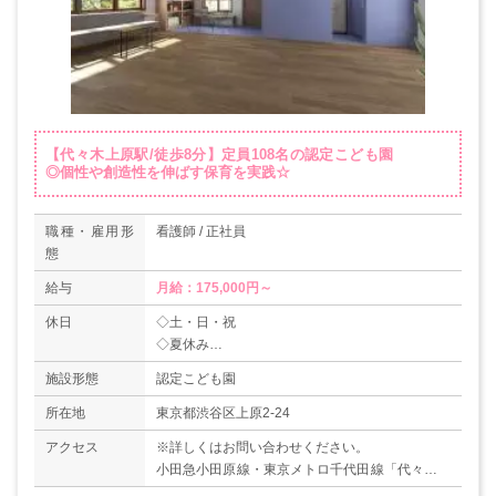
【代々木上原駅/徒歩8分】定員108名の認定こども園
◎個性や創造性を伸ばす保育を実践☆
職種・雇用形
看護師 / 正社員
態
給与
月給：175,000円～
休日
◇土・日・祝
◇夏休み
◇年末年始休暇
施設形態
認定こども園
◇慶弔休暇
所在地
東京都渋谷区上原2-24
アクセス
※詳しくはお問い合わせください。
小田急小田原線・東京メトロ千代田線「代々木上
原駅」より徒歩8分