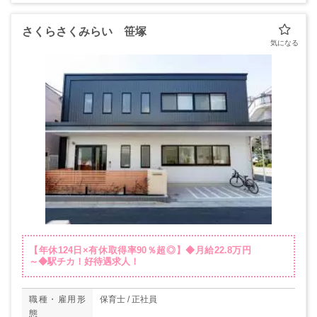
さくらさくみらい 笹塚
【年休124日×有休取得率90％超◎】◆月給22.8万円
～◆駅チカ！好待遇求人！
職種・雇用形
保育士 / 正社員
態