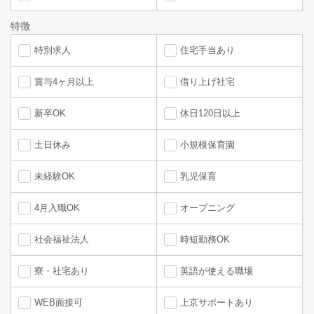
特徴
特別求人
住宅手当あり
賞与4ヶ月以上
借り上げ社宅
新卒OK
休日120日以上
土日休み
小規模保育園
未経験OK
乳児保育
4月入職OK
オープニング
社会福祉法人
時短勤務OK
寮・社宅あり
英語が使える職場
WEB面接可
上京サポートあり