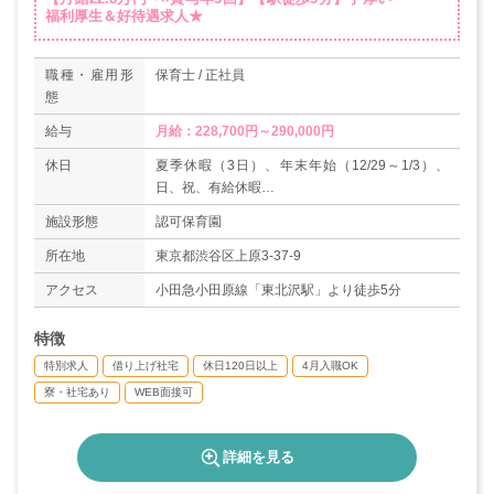
福利厚生＆好待遇求人★
職種・雇用形
保育士 / 正社員
態
給与
月給：228,700円～290,000円
休日
夏季休暇（3日）、年末年始（12/29～1/3）、
日、祝、有給休暇
・週休2日制
施設形態
認可保育園
・産前産後
・育児
所在地
東京都渋谷区上原3-37-9
・介護
アクセス
小田急小田原線「東北沢駅」より徒歩5分
※土曜勤務の場合は平日に振替休日あり
年間休日数124日（例年120日以上有り）
特徴
特別求人
借り上げ社宅
休日120日以上
4月入職OK
寮・社宅あり
WEB面接可
詳細を見る