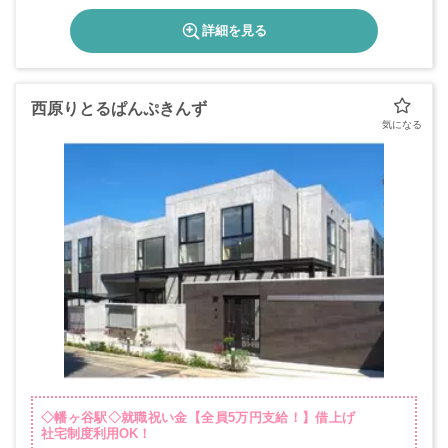
詳細を見る
西原りとるぱんぷきんず
◇幡ヶ谷駅◇就職祝い金【全員5万円支給！】借上げ
社宅制度利用OK！