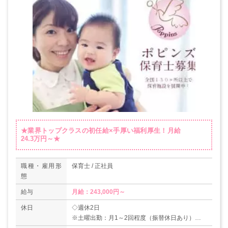
★業界トップクラスの初任給×手厚い福利厚生！月給
24.3万円～★
職種・雇用形
保育士 / 正社員
態
給与
月給：243,000円～
休日
◇週休2日
※土曜出勤：月1～2回程度（振替休日あり）