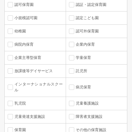
認可保育園
認証・認定保育園
小規模認可園
認定こども園
幼稚園
認可外保育園
病院内保育
企業内保育
企業主導型保育
学童保育
放課後等デイサービス
託児所
インターナショナルスクー
病児保育
ル
乳児院
児童養護施設
児童発達支援施設
障害者支援施設
保育園
その他の保育施設