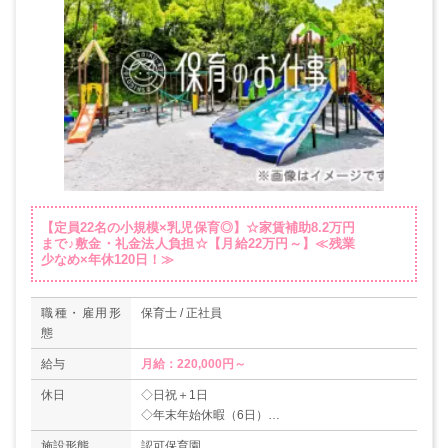
【定員22名の小規模×乳児保育◎】☆家賃補助8.2万円
まで♪敷金・礼金法人負担☆【月給22万円～】≪残業
少なめ×年休120日！≫
職種・雇用形
保育士 / 正社員
態
給与
月給：220,000円～
休日
◇日祝＋1日
◇年末年始休暇（6日）
◇特別休暇5日×2回（有給休暇とは別に取得可
施設形態
認可保育園