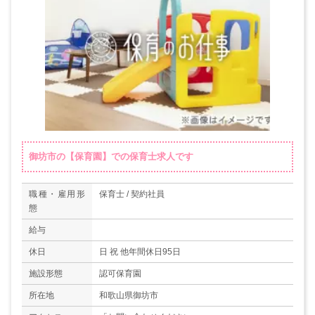
御坊市の【保育園】での保育士求人です
職種・雇用形
保育士 / 契約社員
態
給与
休日
日 祝 他年間休日95日
施設形態
認可保育園
所在地
和歌山県御坊市