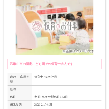
和歌山市の認定こども園での保育士求人です
職種・雇用形
保育士 / 契約社員
態
給与
休日
土 日 祝 他年間休日123日
施設形態
認定こども園