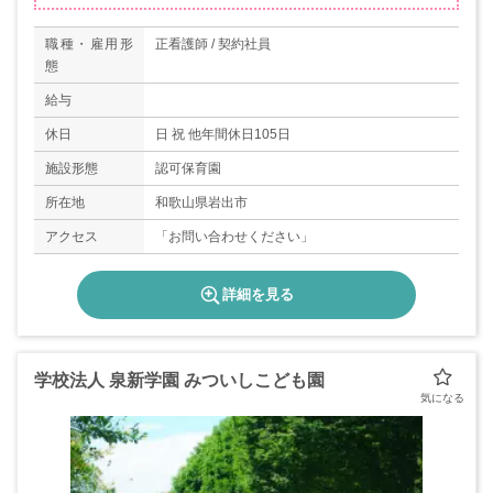
職種・雇用形
正看護師 / 契約社員
態
給与
休日
日 祝 他年間休日105日
施設形態
認可保育園
所在地
和歌山県岩出市
アクセス
「お問い合わせください」
詳細を見る
学校法人 泉新学園 みついしこども園