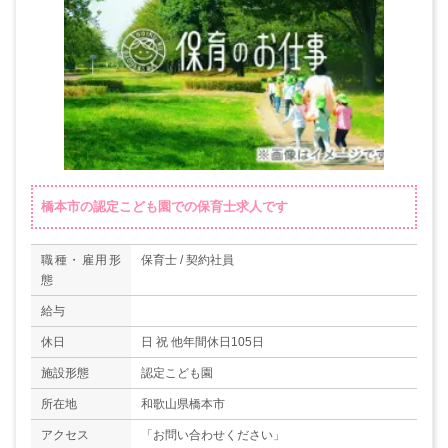
橋本市の認定こども園での保育士求人です
職種・雇用形
保育士 / 契約社員
態
給与
休日
日 祝 他年間休日105日
施設形態
認定こども園
所在地
和歌山県橋本市
アクセス
「お問い合わせください」