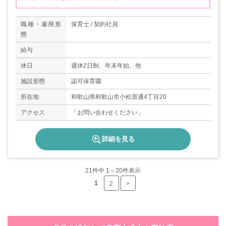
職種・雇用形
保育士 / 契約社員
態
給与
休日
週休2日制、年末年始、他
施設形態
認可保育園
所在地
和歌山県和歌山市小松原通4丁目20
アクセス
「お問い合わせください」
詳細を見る
21
件中 1～20件表示
1
2
>