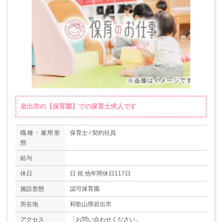
岩出市の【保育園】での保育士求人です
職種・雇用形
保育士 / 契約社員
態
給与
休日
日 祝 他年間休日117日
施設形態
認可保育園
所在地
和歌山県岩出市
アクセス
「お問い合わせください」