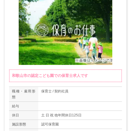
和歌山市の認定こども園での保育士求人です
職種・雇用形
保育士 / 契約社員
態
給与
休日
土 日 祝 他年間休日125日
施設形態
認可保育園