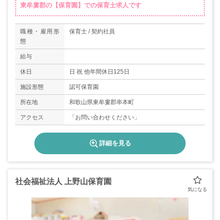
東牟婁郡の【保育園】での保育士求人です
職種・雇用形
保育士 / 契約社員
態
給与
休日
日 祝 他年間休日125日
施設形態
認可保育園
所在地
和歌山県東牟婁郡串本町
アクセス
「お問い合わせください」
詳細を見る
社会福祉法人 上野山保育園