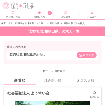
0
カンタン検索
お気に入り
閲覧履歴
メニュー
保育士求人・転職サイト【保育のお仕事】
>
和歌山県
>
和歌山県の契約社員
「契約社員/和歌山県」の求人一覧
現在の検索条件
契約社員/和歌山県
を含む
条件変更
21
件中 1～20件表示
新着順
月給高い順
オススメ順
社会福祉法人 ようすい会