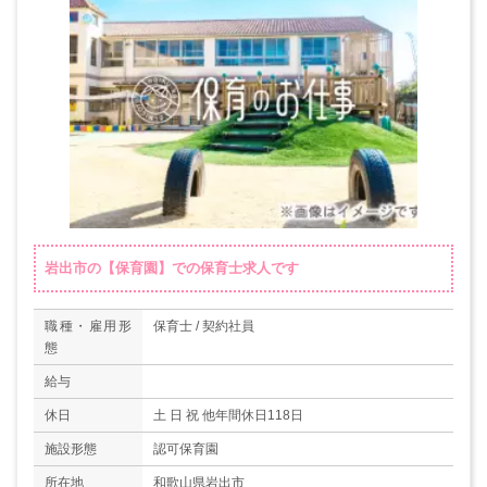
岩出市の【保育園】での保育士求人です
職種・雇用形
保育士 / 契約社員
態
給与
休日
土 日 祝 他年間休日118日
施設形態
認可保育園
所在地
和歌山県岩出市