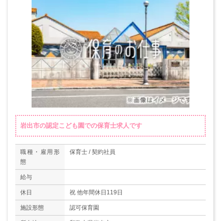
岩出市の認定こども園での保育士求人です
職種・雇用形
保育士 / 契約社員
態
給与
休日
祝 他年間休日119日
施設形態
認可保育園