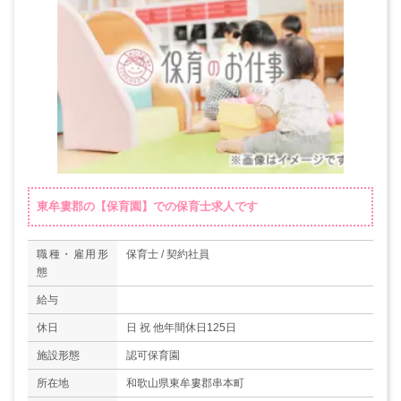
東牟婁郡の【保育園】での保育士求人です
職種・雇用形
保育士 / 契約社員
態
給与
休日
日 祝 他年間休日125日
施設形態
認可保育園
所在地
和歌山県東牟婁郡串本町