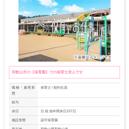
和歌山市の【保育園】での保育士求人です
職種・雇用形
保育士 / 契約社員
態
給与
休日
日 祝 他年間休日107日
施設形態
認可保育園