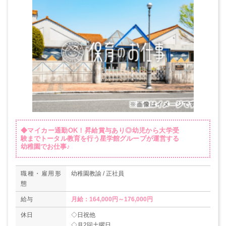
◆マイカー通勤OK！昇給賞与あり◎幼児から大学受
験までトータル教育を行う星学館グループが運営する
幼稚園でお仕事♪
職種・雇用形
幼稚園教諭 / 正社員
態
給与
月給：164,000円～176,000円
休日
◇日祝他
◇月2回土曜日