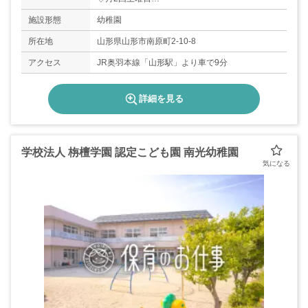
◇春夏年末年始
施設形態
幼稚園
◇有給休暇
所在地
山形県山形市南原町2-10-8
アクセス
JR奥羽本線「山形駅」より車で9分
詳細を見る
学校法人 栴檀学園 認定こども園 南光幼稚園