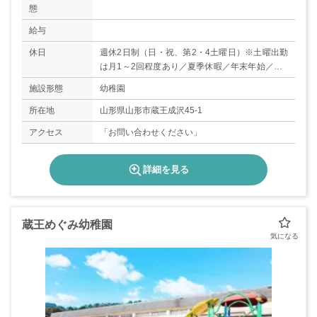
態
給与
休日
週休2日制（日・祝、第2・4土曜日）※土曜出勤
は月1～2回程度あり／夏季休暇／年末年始／GW
／年間休日120日
施設形態
幼稚園
所在地
山形県山形市蔵王成沢45-1
アクセス
「お問い合わせください」
詳細を見る
蔵王めぐみ幼稚園