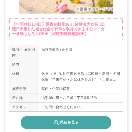
【年間休日130日】退職金制度あり♪経験者大歓迎!!土
曜日出勤した場合は必ず代休を取得できます◎マイカ
ー通勤もちろんOK★【短時間勤務相談OK】
職種・雇用形
幼稚園教諭 / 正社員
態
給与
休日
休日 ：日 祝 他年間休日数：130日＊夏期・冬期
休暇（年末年始・お盆休みを含む）＊土曜日は交
替で勤務（代休あり）
施設形態
院内・企業内保育
所在地
山形県山形市八日町二丁目3番45号
アクセス
「お問い合わせください」
詳細を見る