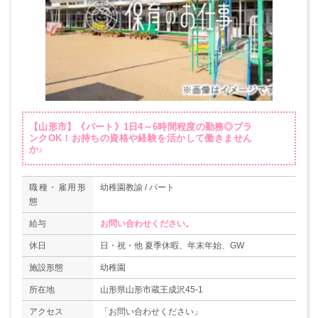
【山形市】《パート》1日4～6時間程度の勤務◎ブラ
ンクOK！お持ちの資格や経験を活かして働きません
か♪
職種・雇用形
幼稚園教諭 / パート
態
給与
お問い合わせください。
休日
日・祝・他 夏季休暇、年末年始、GW
施設形態
幼稚園
所在地
山形県山形市蔵王成沢45-1
アクセス
「お問い合わせください」