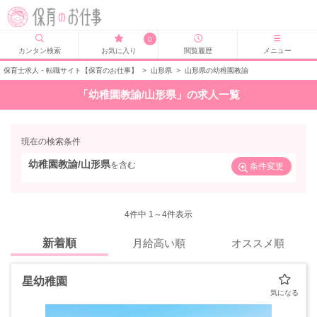
0
カンタン検索
お気に入り
閲覧履歴
メニュー
保育士求人・転職サイト【保育のお仕事】
>
山形県
>
山形県の幼稚園教諭
「幼稚園教諭/山形県」の求人一覧
現在の検索条件
幼稚園教諭/山形県
を含む
条件変更
4
件中 1～4件表示
新着順
月給高い順
オススメ順
星幼稚園