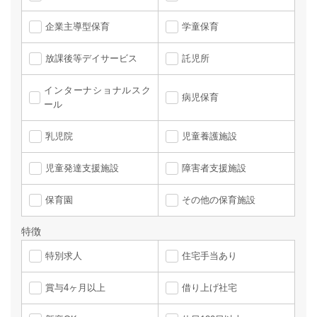
企業主導型保育
学童保育
放課後等デイサービス
託児所
インターナショナルスク
病児保育
ール
乳児院
児童養護施設
児童発達支援施設
障害者支援施設
保育園
その他の保育施設
特徴
特別求人
住宅手当あり
賞与4ヶ月以上
借り上げ社宅