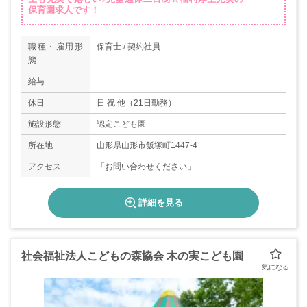
保育園求人です！
職種・雇用形
保育士 / 契約社員
態
給与
休日
日 祝 他（21日勤務）
施設形態
認定こども園
所在地
山形県山形市飯塚町1447-4
アクセス
「お問い合わせください」
詳細を見る
社会福祉法人こどもの森協会 木の実こども園