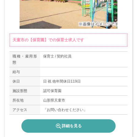
天童市の【保育園】での保育士求人です
職種・雇用形
保育士 / 契約社員
態
給与
休日
日 祝 他年間休日119日
施設形態
認可保育園
所在地
山形県天童市
アクセス
「お問い合わせください」
詳細を見る