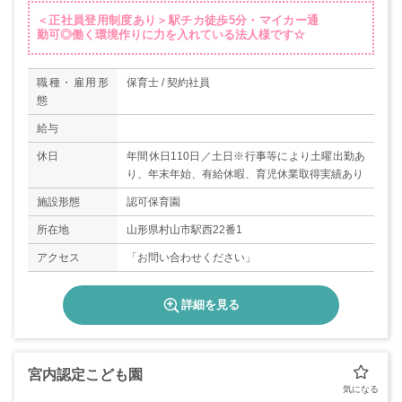
＜正社員登用制度あり＞駅チカ徒歩5分・マイカー通
勤可◎働く環境作りに力を入れている法人様です☆
職種・雇用形
保育士 / 契約社員
態
給与
休日
年間休日110日／土日※行事等により土曜出勤あ
り、年末年始、有給休暇、育児休業取得実績あり
施設形態
認可保育園
所在地
山形県村山市駅西22番1
アクセス
「お問い合わせください」
詳細を見る
宮内認定こども園