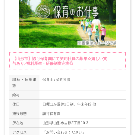
【山形市】認可保育園にて契約社員の募集☆嬉しい賞
与あり♪福利厚生・研修制度充実◎
職種・雇用形
保育士 / 契約社員
態
給与
休日
日曜ほか週休2日制、年末年始 他
施設形態
認可保育園
所在地
山形県山形市吉原3丁目10-3
アクセス
「お問い合わせください」