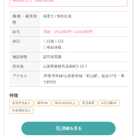
職種・雇用形
保育士 / 契約社員
態
給与
月給：153,000円～210,000円
休日
◇日祝＋1日
◇有給休暇
◇リフレッシュ休暇/旅行休暇あり（年3日間）
施設形態
認可保育園
◇産休・育休取得実績あり
＊年間休日120日
所在地
山形県東根市温泉町3-15-7
アクセス
JR奥羽本線/山形新幹線「村山駅」徒歩17分・車
で約5分
特徴
住宅手当あり
新卒OK
休日120日以上
乳児保育
4月入職OK
社会福祉法人
詳細を見る