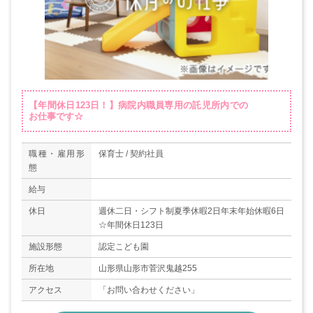
【年間休日123日！】病院内職員専用の託児所内での
お仕事です☆
職種・雇用形
保育士 / 契約社員
態
給与
休日
週休二日・シフト制夏季休暇2日年末年始休暇6日
☆年間休日123日
施設形態
認定こども園
所在地
山形県山形市菅沢鬼越255
アクセス
「お問い合わせください」