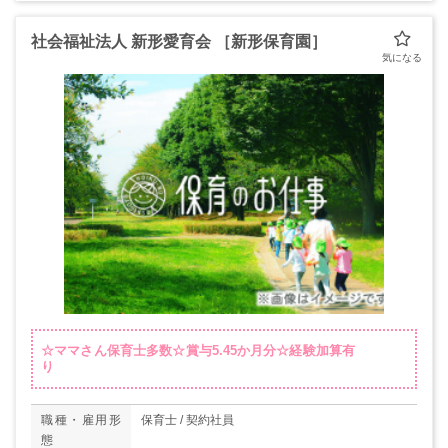
社会福祉法人 新形愛育会 ［新形保育園］
☆ママさん保育士多数☆賞与5.45か月分☆経験加算有
り
職種・雇用形
保育士 / 契約社員
態