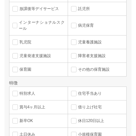
放課後等デイサービス
託児所
インターナショナルスク
病児保育
ール
乳児院
児童養護施設
児童発達支援施設
障害者支援施設
保育園
その他の保育施設
特徴
特別求人
住宅手当あり
賞与4ヶ月以上
借り上げ社宅
新卒OK
休日120日以上
土日休み
小規模保育園