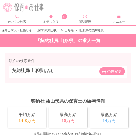
0
カンタン検索
お気に入り
閲覧履歴
メニュー
保育士求人・転職サイト【保育のお仕事】
>
山形県
>
山形県の契約社員
「契約社員/山形県」の求人一覧
現在の検索条件
契約社員/山形県
を含む
条件変更
契約社員/山形県の保育士の給与情報
平均月給
最高月給
最低月給
14.8万円
16万円
14万円
※現在掲載されている求人4件の月給情報に基づく