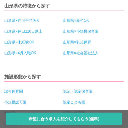
山形県の特徴から探す
山形県×住宅手当あり
山形県×新卒OK
山形県×休日120日以上
山形県×小規模保育園
山形県×未経験OK
山形県×乳児保育
山形県×4月入職OK
山形県×社会福祉法人
施設形態から探す
認可保育園
認証・認定保育園
小規模認可園
認定こども園
幼稚園
認可外保育園
希望に合う求人を紹介してもらう(無料)
病院内保育
企業主導型保育