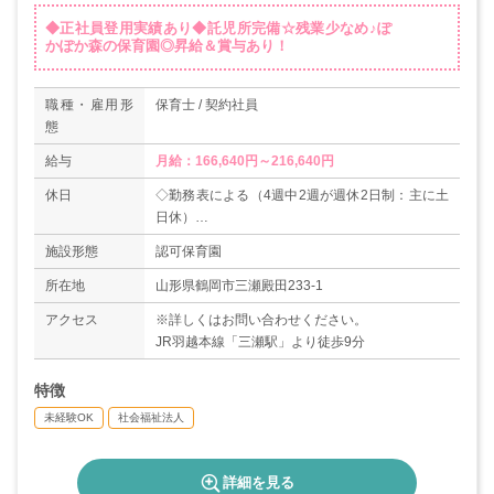
◆正社員登用実績あり◆託児所完備☆残業少なめ♪ぽ
かぽか森の保育園◎昇給＆賞与あり！
職種・雇用形
保育士 / 契約社員
態
給与
月給：166,640円～216,640円
休日
◇勤務表による（4週中2週が週休2日制：主に土
日休）
◇祝日
施設形態
認可保育園
◇有給休暇
◇年末年始（12/29-1/3）
所在地
山形県鶴岡市三瀬殿田233-1
＊休日相談可
アクセス
※詳しくはお問い合わせください。
JR羽越本線「三瀬駅」より徒歩9分
特徴
未経験OK
社会福祉法人
詳細を見る