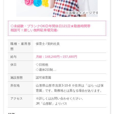
◇未経験・ブランクOK◎年間休日121日★勤務時間帯
相談可！嬉しい無料駐車場完備♪
職種・雇用形
保育士 / 契約社員
態
給与
月給：148,240円～157,480円
休日
◇日祝他
◇週休2日制
◇有給休暇
施設形態
認可保育園
◇年末年始（12/29～1/3）
◇リフレッシュ休暇（3日間）
所在地
山形県山形市吉原3-10-8 ※住所は「はらっぱ保
◇年間休日121日
育園」です。勤務地とは異なる場合があります。
アクセス
※詳しくはお問い合わせください。
JR「山形駅」よりバス