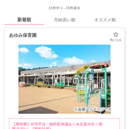
15
件中 1～15件表示
新着順
月給高い順
オススメ順
あゆみ保育園
【厚待遇】住宅手当・無料駐車場あり★定員30名！残
業ほぼなし《契約社員》