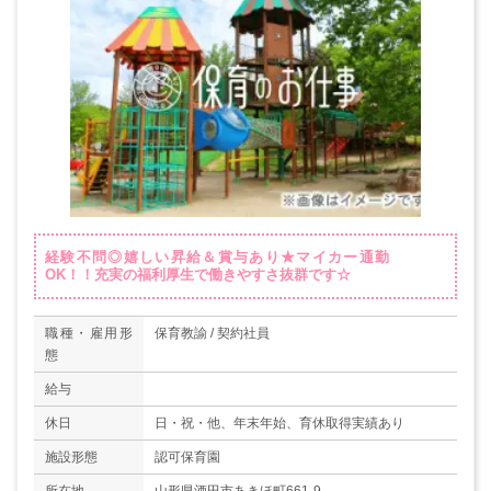
経験不問◎嬉しい昇給＆賞与あり★マイカー通勤
OK！！充実の福利厚生で働きやすさ抜群です☆
職種・雇用形
保育教諭 / 契約社員
態
給与
休日
日・祝・他、年末年始、育休取得実績あり
施設形態
認可保育園