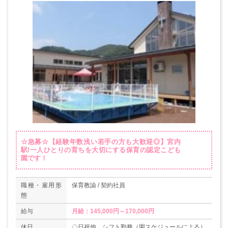
☆急募☆【経験年数浅い若手の方も大歓迎◎】宮内
駅/一人ひとりの育ちを大切にする保育の認定こども
園です！
職種・雇用形
保育教諭 / 契約社員
態
給与
月給：145,000円～170,000円
休日
◇日祝他、シフト勤務（園スケジュールによる）