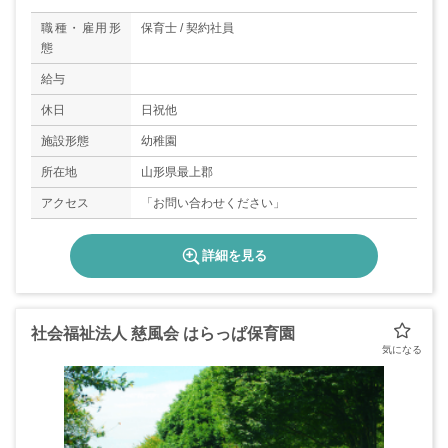
職種・雇用形
保育士 / 契約社員
態
給与
休日
日祝他
施設形態
幼稚園
所在地
山形県最上郡
アクセス
「お問い合わせください」
詳細を見る
社会福祉法人 慈風会 はらっぱ保育園