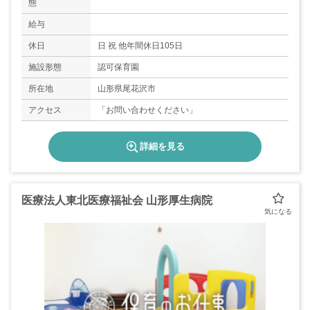
態
給与
休日
日 祝 他年間休日105日
施設形態
認可保育園
所在地
山形県尾花沢市
アクセス
「お問い合わせください」
詳細を見る
医療法人東北医療福祉会 山形厚生病院