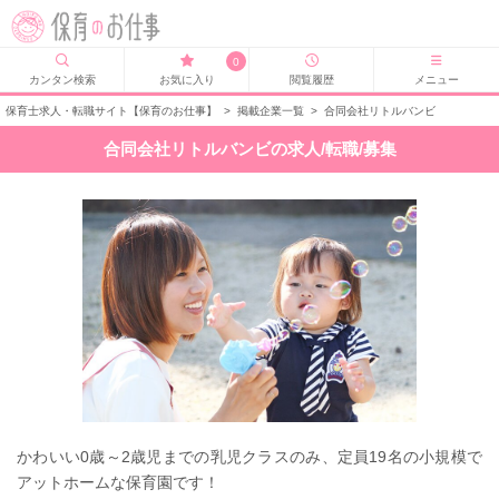
0
カンタン検索
お気に入り
閲覧履歴
メニュー
保育士求人・転職サイト【保育のお仕事】
>
掲載企業一覧
>
合同会社リトルバンビ
合同会社リトルバンビの求人/転職/募集
かわいい0歳～2歳児までの乳児クラスのみ、定員19名の小規模で
アットホームな保育園です！