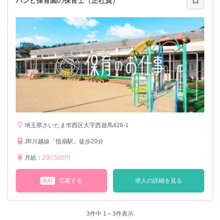
バンビ保育園の保育士（正社員）
埼玉県さいたま市西区大字西遊馬426-1
JR川越線「指扇駅」徒歩20分
月給：
200,500円
応募する
求人の詳細を見る
無料
3
件中 1～3件表示