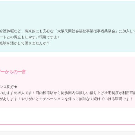
介護休暇など、将来的にも安心な「大阪民間社会福祉事業従事者共済会」に加入し
ートとの両立もしやすい環境ですよ♪
経験を活かして働きませんか？
ザーからの一言
ンス良好★
のおすすめ求人です！河内松原駅から徒歩圏内◎嬉しい借り上げ社宅制度が利用可
があります！やりがいとモチベーションを保って無理なく続けていける環境です！