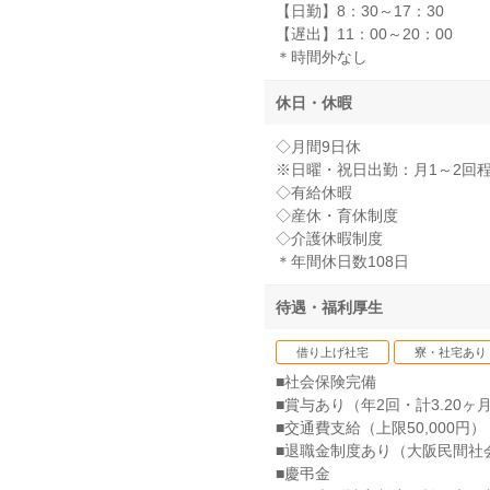
【日勤】8：30～17：30
【遅出】11：00～20：00
＊時間外なし
休日・休暇
◇月間9日休
※日曜・祝日出勤：月1～2回
◇有給休暇
◇産休・育休制度
◇介護休暇制度
＊年間休日数108日
待遇・福利厚生
借り上げ社宅
寮・社宅あり
■社会保険完備
■賞与あり（年2回・計3.20ヶ
■交通費支給（上限50,000円）
■退職金制度あり（大阪民間社
■慶弔金