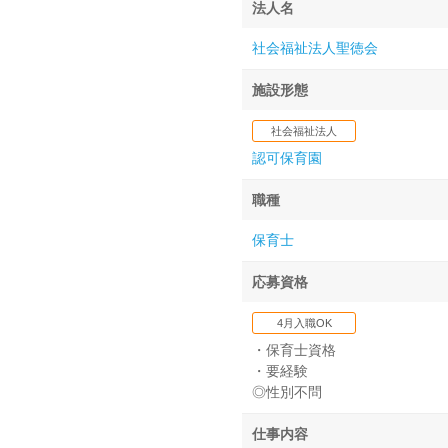
法人名
社会福祉法人聖徳会
施設形態
社会福祉法人
認可保育園
職種
保育士
応募資格
4月入職OK
・保育士資格
・要経験
◎性別不問
仕事内容