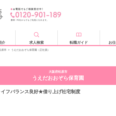
紹介
求人検索
転職ガイド
お仕
松原市
>
うえだおおぞら保育園（正社員）
大阪府松原市
うえだおおぞら保育園
ライフバランス良好★借り上げ社宅制度