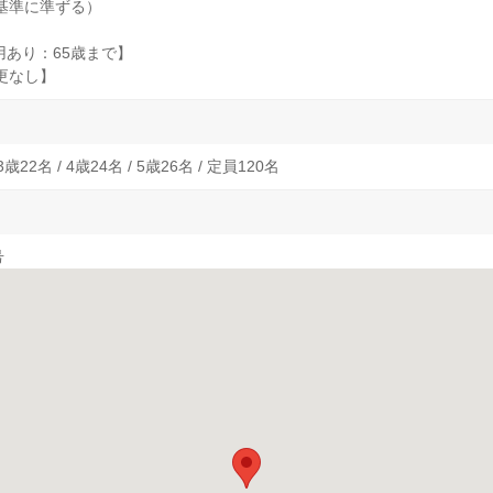
基準に準ずる）
用あり：65歳まで】
更なし】
 3歳22名 / 4歳24名 / 5歳26名 / 定員120名
号