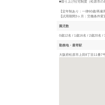
■借り上げ社宅制度（松原市の
【定年制あり：一律60歳/再雇
【試用期間3ヶ月：労働条件変
園児数
0歳12名 / 1歳16名 / 2歳20名 /
勤務地・最寄駅
大阪府松原市上田8丁目11番7