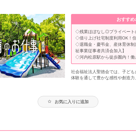
おすすめ
◇残業ほぼなし◎プライベート
◇借り上げ社宅制度利用OK！
◇退職金・慶弔金、産休育休制
祉事業従事者共済会加入】
◇河内松原駅から徒歩圏内！働
社会福祉法人聖徳会では、子ども
体験を通して豊かな感性や創造力
お気に入りに追加