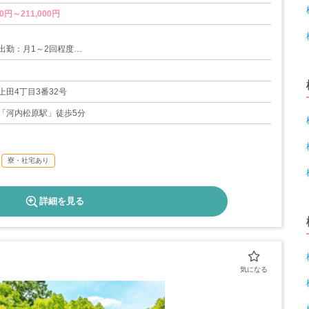
0円～211,000円
出勤：月1～2回程度
制度
度
上田4丁目3番32号
08日
「河内松原駅」徒歩5分
寮・社宅あり
詳細を見る