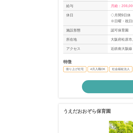
給与
月給：208,00
休日
◇月間9日休
※日曜・祝日
◇有給休暇
施設形態
認可保育園
◇産休・育休
◇介護休暇制
所在地
大阪府松原市
＊年間休日数1
アクセス
近鉄南大阪線
特徴
借り上げ社宅
4月入職OK
社会福祉法人
うえだおおぞら保育園