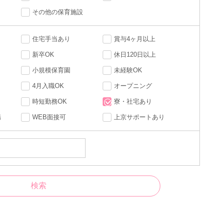
その他の保育施設
住宅手当あり
賞与4ヶ月以上
新卒OK
休日120日以上
小規模保育園
未経験OK
4月入職OK
オープニング
時短勤務OK
寮・社宅あり
場
WEB面接可
上京サポートあり