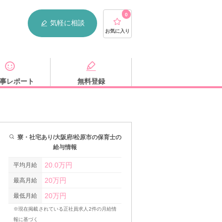
0
気軽に相談
お気に入り
事レポート
無料登録
寮・社宅あり/大阪府/松原市の保育士の
給与情報
20.0万円
平均月給
20万円
最高月給
20万円
最低月給
※現在掲載されている正社員求人2件の月給情
報に基づく