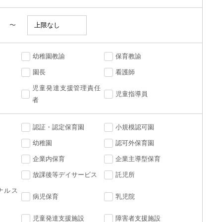
〜
幼稚園教諭
保育教諭
園長
看護師
児童発達支援管理責任
児童指導員
者
認証・認定保育園
小規模認可園
幼稚園
認可外保育園
企業内保育
企業主導型保育
放課後等デイサービス
託児所
ナルス
病児保育
乳児院
児童発達支援施設
障害者支援施設