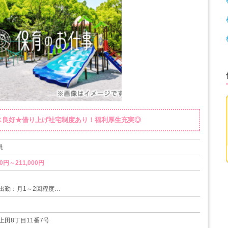
ス良好★借り上げ社宅制度あり！福利厚生充実◎
員
0円～211,000円
出勤：月1～2回程度
制度
度
上田8丁目11番7号