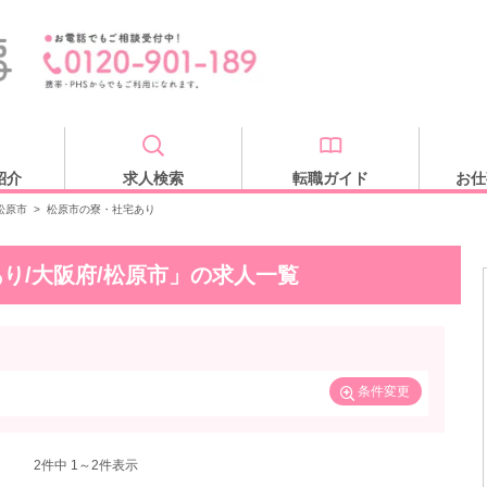
紹介
求人検索
転職ガイド
お仕
松原市
>
松原市の寮・社宅あり
り/大阪府/松原市」の求人一覧
条件変更
2
件中 1～2件表示