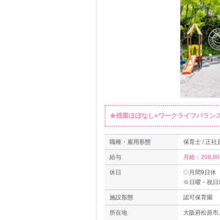
★残業ほぼなし×ワークライフバラン
職種・雇用形態
保育士 / 正社
給与
月給：208,00
休日
◇月間9日休
※日曜・祝日
◇有給休暇
施設形態
認可保育園
◇産休・育休
◇介護休暇制
所在地
大阪府松原市