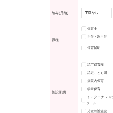
給与(月給)
保育士
主任・副主任
職種
保育補助
認可保育園
認定こども園
病院内保育
学童保育
施設形態
インターナショ
クール
児童養護施設