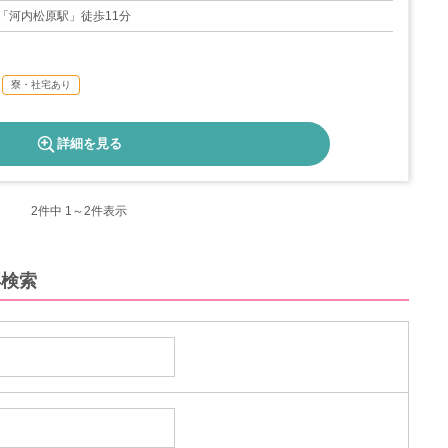
08日
「河内松原駅」徒歩11分
寮・社宅あり
詳細を見る
2
件中 1～2件表示
再検索