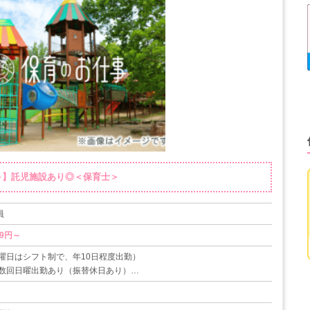
日♪】託児施設あり◎＜保育士＞
員
19円～
曜日はシフト制で、年10日程度出勤）
数回日曜出勤あり（振替休日あり）
、冬季休暇（各1週間程度になります）
20日