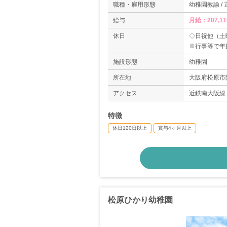
職種・雇用形態
幼稚園教諭 /
給与
月給：207,1
休日
◇日祝他（土
※行事等で年
◇春季、夏季
施設形態
幼稚園
◇年間休日数1
所在地
大阪府松原市阿保
アクセス
近鉄南大阪線
特徴
休日120日以上
賞与4ヶ月以上
松原ひかり幼稚園