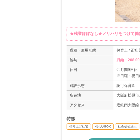
★残業ほぼなし★メリハリをつけて働
職種・雇用形態
保育士 / 正社
給与
月給：208,00
休日
◇月間9日休
※日曜・祝日
◇有給休暇
施設形態
認可保育園
◇産休・育休
◇介護休暇制
所在地
大阪府松原市
＊年間休日数1
アクセス
近鉄南大阪線
特徴
借り上げ社宅
4月入職OK
社会福祉法人