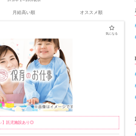
57
件中 1～20件表示
月給高い順
オススメ順
日♪】託児施設あり◎