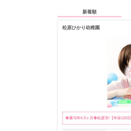
新着順
松原ひかり幼稚園
◆賞与年4.9ヶ月◆松原市/【年休120