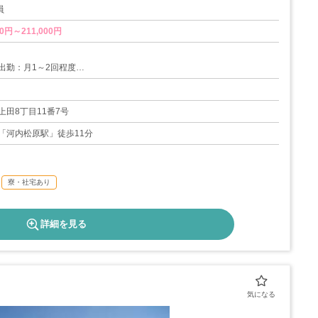
員
0円～211,000円
出勤：月1～2回程度
制度
度
上田8丁目11番7号
08日
「河内松原駅」徒歩11分
寮・社宅あり
詳細を見る