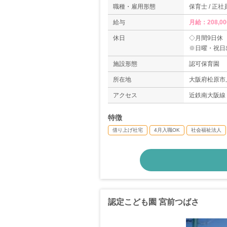
職種・雇用形態
保育士 / 正社
給与
月給：208,00
休日
◇月間9日休
※日曜・祝日
◇有給休暇
施設形態
認可保育園
◇産休・育休
◇介護休暇制
所在地
大阪府松原市
＊年間休日数1
アクセス
近鉄南大阪線
特徴
借り上げ社宅
4月入職OK
社会福祉法人
認定こども園 宮前つばさ