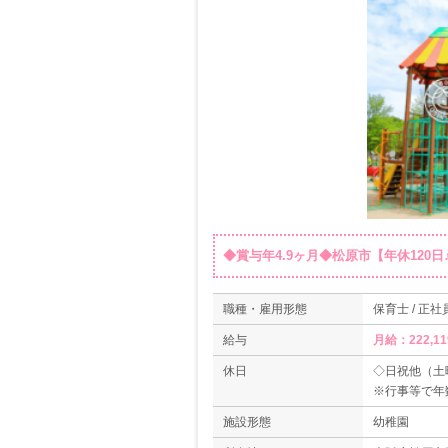
◆賞与年4.9ヶ月◆松原市【年休120
職種・雇用形態
保育士 / 正社
給与
月給：222,1
休日
◇日祝他（土
※行事等で年
◇春季、夏季
施設形態
幼稚園
◇年間休日数1