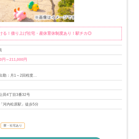
ける！借り上げ社宅・産休育休制度あり！駅チカ◎
員
0円～211,000円
出勤：月1～2回程度
制度
度
上田4丁目3番32号
08日
「河内松原駅」徒歩5分
寮・社宅あり