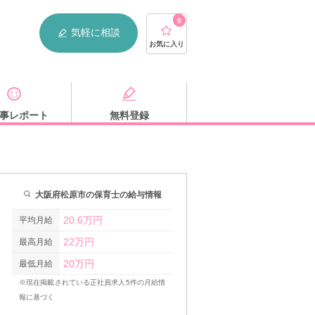
0
気軽に相談
お気に入り
事レポート
無料登録
大阪府松原市の保育士の給与情報
20.6万円
平均月給
22万円
最高月給
20万円
最低月給
※現在掲載されている正社員求人5件の月給情
報に基づく