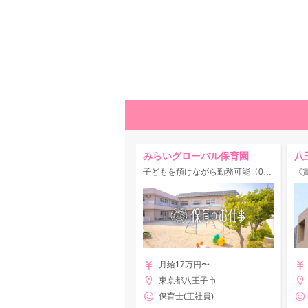
みらいグローバル保育園
八
子どもを預けながら勤務可能〈0歳～2歳大歓迎＾＾〉★賞与年4回★住宅手当あり
月給17万円〜
東京都八王子市
保育士(正社員)