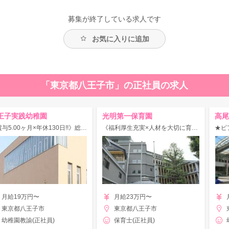
募集が終了している求人です
お気に入りに追加
「東京都八王子市」の正社員の求人
王子実践幼稚園
光明第一保育園
高尾
《賞与5.00ヶ月×年休130日!!》総面積約2000㎡、豊富な設備＆遊具のある幼稚園♪
《福利厚生充実×人材を大切に育成！》トータル人事システム構築で働きやすさ抜群◎
月給19万円〜
月給23万円〜
東京都八王子市
東京都八王子市
幼稚園教諭(正社員)
保育士(正社員)