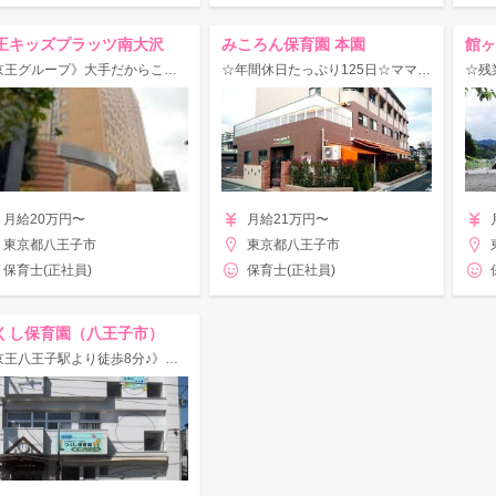
王キッズプラッツ南大沢
みころん保育園 本園
館ヶ
《京王グループ》大手だからこその福利厚生制度がいっぱい♪/定員30名☆
☆年間休日たっぷり125日☆ママさん保育士も多数活躍中/定員50名♪
月給20万円〜
月給21万円〜
東京都八王子市
東京都八王子市
保育士(正社員)
保育士(正社員)
くし保育園（八王子市）
《京王八王子駅より徒歩8分♪》賞与4.30ヶ月分★定員30名の認可保育園！