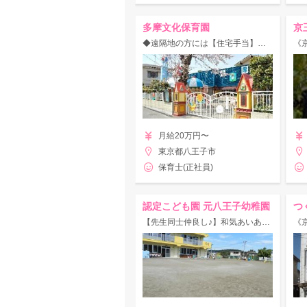
多摩文化保育園
京
◆遠隔地の方には【住宅手当】支給◆賞与年4.4ヶ月☆駅チカ認可園！
月給20万円〜
東京都八王子市
保育士(正社員)
認定こども園 元八王子幼稚園
つ
【先生同士仲良し♪】和気あいあいと働ける☆★