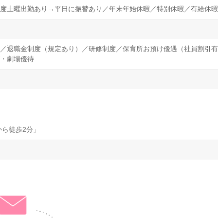
度土曜出勤あり→平日に振替あり／年末年始休暇／特別休暇／有給休暇
／退職金制度（規定あり）／研修制度／保育所お預け優遇（社員割引有
・劇場優待
から徒歩2分」