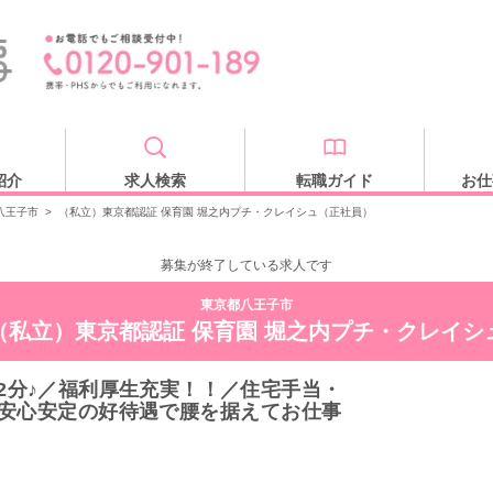
紹介
求人検索
転職ガイド
お仕
八王子市
>
（私立）東京都認証 保育園 堀之内プチ・クレイシュ（正社員）
募集が終了している求人です
東京都八王子市
（私立）東京都認証 保育園 堀之内プチ・クレイシ
2分♪／福利厚生充実！！／住宅手当・
安心安定の好待遇で腰を据えてお仕事