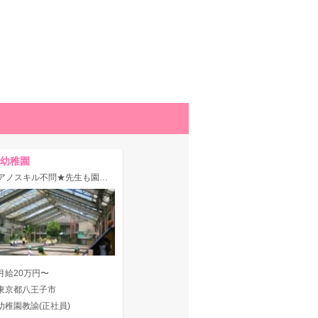
幼稚園
★ピアノスキル不問★先生も園児もキラキラ輝く定員450名の賑やかな園です♪
月給20万円〜
東京都八王子市
幼稚園教諭(正社員)