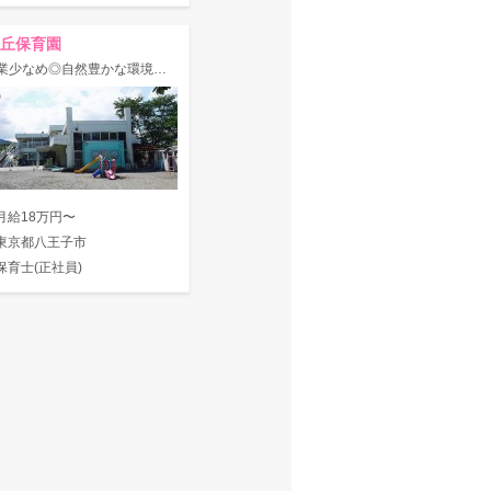
丘保育園
☆残業少なめ◎自然豊かな環境でのびのび保育を行う認可園！広々園庭あり！
月給18万円〜
東京都八王子市
保育士(正社員)