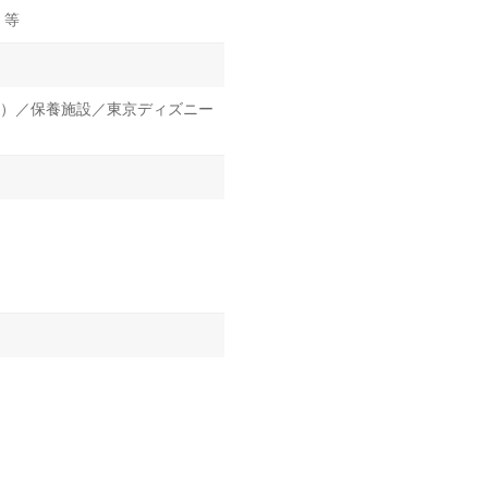
 等
）／保養施設／東京ディズニー