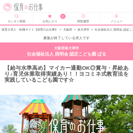
0
カンタン検索
お気に入り
閲覧履歴
メニュー
保育士求人・転職サイト【保育のお仕事】
>
大阪府
>
泉大津市
>
社会福祉法人 因明会 認定こ
募集が終了している求人です
大阪府泉大津市
社会福祉法人 因明会 認定こども園 ぱる
【給与水準高め】マイカー通勤OK◎賞与・昇給あ
り♪育児休業取得実績あり！！ヨコミネ式教育法を
実践しているこども園です☆