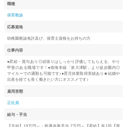
職種
保育教諭
応募資格
幼稚園教諭免許及び、保育士資格をお持ちの方
仕事内容
●昇給・賞与あり◎頑張りはしっかり評価してもらえる、やり
甲斐のある職場です！●南海本線「泉大津駅」より徒歩圏内◎
マイカーでの通勤も可能です♪●育児休業取得実績あり★結婚や
出産を経ても長く働きたい方にオススメです♪
雇用形態
正社員
給与・手当
【月給】19万円～・処遇改善手当 2万円～【昇給】年1回【賞