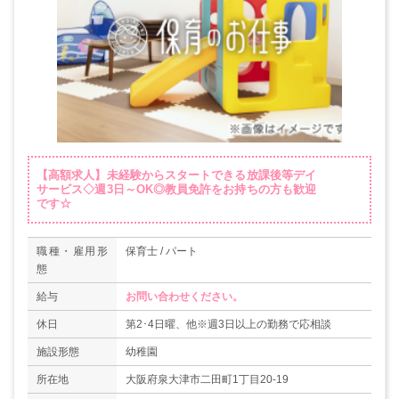
【高額求人】未経験からスタートできる放課後等デイ
サービス◇週3日～OK◎教員免許をお持ちの方も歓迎
です☆
職種・雇用形
保育士 / パート
態
給与
お問い合わせください。
休日
第2･4日曜、他※週3日以上の勤務で応相談
施設形態
幼稚園
所在地
大阪府泉大津市二田町1丁目20-19