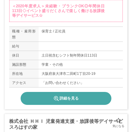
＜2020年度求人＞未経験・ブランクOK◎年間休日
113日◇イベント盛りだくさんで楽しく働ける放課後
等デイサービス☆
職種・雇用形
保育士 / 正社員
態
給与
休日
土日祝含むシフト制年間休日113日
施設形態
学童・その他
所在地
大阪府泉大津市二田町1丁目20-19
アクセス
「お問い合わせください」
詳細を見る
株式会社 ＨＨＩ 児童発達支援・放課後等デイサービ
スろはすの家