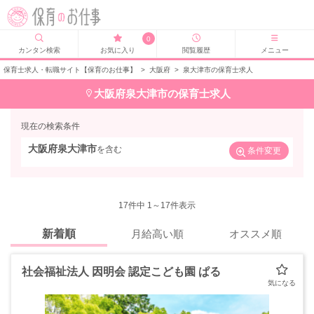
0
カンタン検索
お気に入り
閲覧履歴
メニュー
保育士求人・転職サイト【保育のお仕事】
>
大阪府
>
泉大津市の保育士求人
大阪府泉大津市の保育士求人
現在の検索条件
大阪府泉大津市
を含む
条件変更
17
件中 1～17件表示
新着順
月給高い順
オススメ順
社会福祉法人 因明会 認定こども園 ぱる