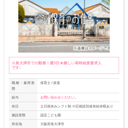
☆泉大津市での勤務！週5日★嬉しい高時給派遣求人
です♪
職種・雇用形
保育士 / 派遣
態
給与
お問い合わせください。
休日
土日祝休みシフト制 ※応相談別途有給休暇あり
施設形態
認定こども園
所在地
大阪府泉大津市