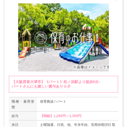
【大阪府泉大津市】《パート》松ノ浜駅より徒歩6分♪
パートさんにも嬉しい賞与あり☆彡
職種・雇用形
保育教諭 / パート
態
給与
【時給】1,200円～1,300円
休日
土曜隔週、日祝、他、年末年始、長期休暇(9日 取