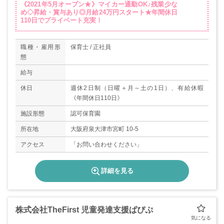
《2021年5月オープン★》マイカー通勤OK♪残業少な
め◇昇給・賞与あり◎月給24万円スタート★年間休日
110日でプライベート充実！
職種・雇用形
保育士 / 正社員
態
給与
休日
週休2日制（日曜＋月～土の1日）、有給休暇
《年間休日110日》
施設形態
認可保育園
所在地
大阪府泉大津市宮町 10-5
アクセス
「お問い合わせください」
詳細を見る
株式会社TheFirst 児童発達支援ぱぴぷ