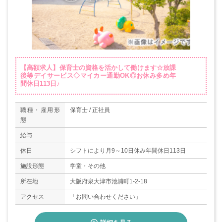
【高額求人】保育士の資格を活かして働けます☆放課
後等デイサービス◇マイカー通勤OK◎お休み多め年
間休日113日♪
職種・雇用形
保育士 / 正社員
態
給与
休日
シフトにより月9～10日休み年間休日113日
施設形態
学童・その他
所在地
大阪府泉大津市池浦町1-2-18
アクセス
「お問い合わせください」