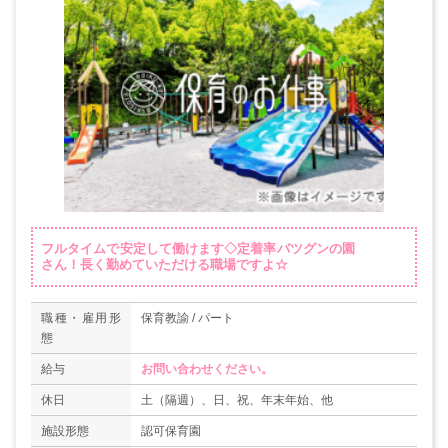
フルタイムで安定して働けます◇定着率バツグンの園
さん！長く勤めていただける職場ですよ☆
職種・雇用形
保育教諭 / パート
態
給与
お問い合わせください。
休日
土（隔週）、日、祝、年末年始、他
施設形態
認可保育園