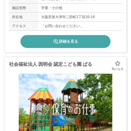
施設形態
学童・その他
所在地
大阪府泉大津市二田町1丁目20-19
アクセス
「お問い合わせください」
詳細を見る
社会福祉法人 因明会 認定こども園 ぱる