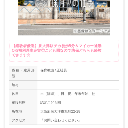
【経験者優遇】泉大津駅チカ徒歩5分＆マイカー通勤
OK/福利厚生充実◎こども園なので幼保どちらも経験
できます☆
職種・雇用形
保育教諭 / 正社員
態
給与
休日
土（隔週）、日、祝、年末年始、他
施設形態
認定こども園
所在地
大阪府泉大津市旭町22-28
アクセス
「お問い合わせください」