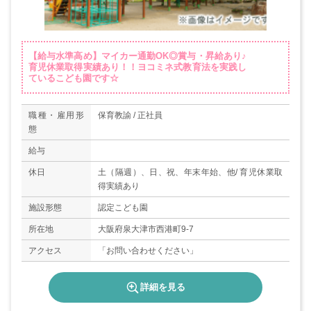
【給与水準高め】マイカー通勤OK◎賞与・昇給あり♪
育児休業取得実績あり！！ヨコミネ式教育法を実践し
ているこども園です☆
職種・雇用形
保育教諭 / 正社員
態
給与
休日
土（隔週）、日、祝、年末年始、他/ 育児休業取
得実績あり
施設形態
認定こども園
所在地
大阪府泉大津市西港町9-7
アクセス
「お問い合わせください」
詳細を見る