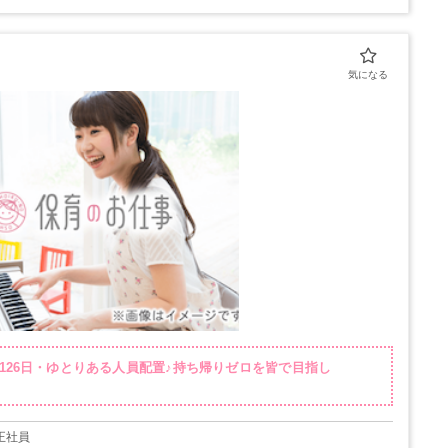
休126日・ゆとりある人員配置♪持ち帰りゼロを皆で目指し
 正社員