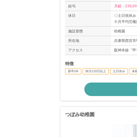
給与
月給：238,00
休日
◇土日祝休み
※月平均労働日
◇夏季休暇
施設形態
幼稚園
◇年末年始
◇その他の休
所在地
兵庫県西宮市甲
◇有給休暇
アクセス
阪神本線「甲
＊年間休日12
特徴
新卒OK
休日120日以上
土日休み
未
つぼみ幼稚園