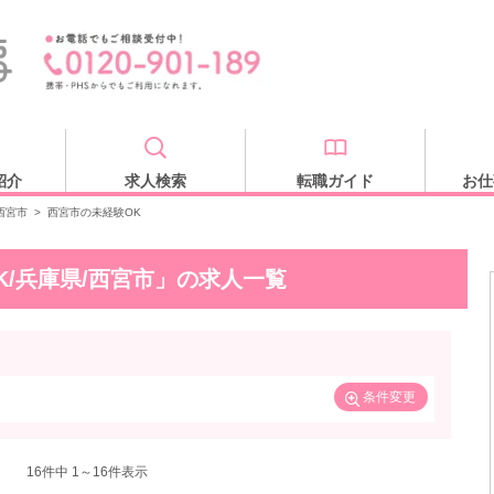
紹介
求人検索
転職ガイド
お仕
西宮市
>
西宮市の未経験OK
K/兵庫県/西宮市」の求人一覧
条件変更
16
件中 1～16件表示