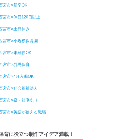
西宮市×新卒OK
西宮市×休日120日以上
西宮市×土日休み
西宮市×小規模保育園
西宮市×未経験OK
西宮市×乳児保育
西宮市×4月入職OK
西宮市×社会福祉法人
西宮市×寮・社宅あり
西宮市×英語が使える職場
保育に役立つ制作アイデア満載！