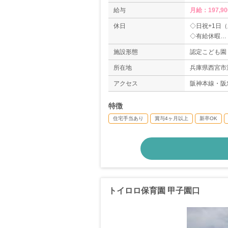
給与
月給：197,90
休日
◇日祝+1日
◇有給休暇
◇産休育休制
施設形態
認定こども園
＊年間休日数1
所在地
兵庫県西宮市津
アクセス
阪神本線・阪
特徴
住宅手当あり
賞与4ヶ月以上
新卒OK
トイロロ保育園 甲子園口