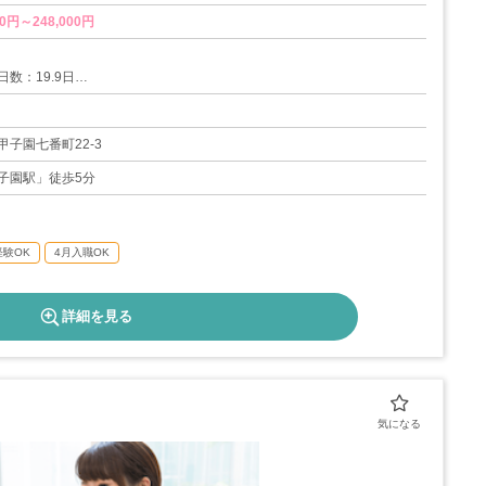
0円～248,000円
数：19.9日
み
子園七番町22-3
子園駅」徒歩5分
6日
経験OK
4月入職OK
詳細を見る