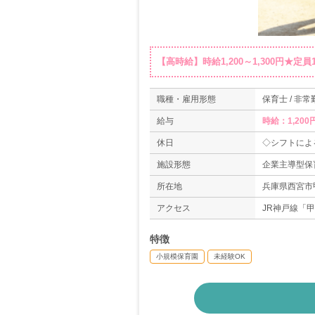
【高時給】時給1,200～1,300円★
職種・雇用形態
保育士 / 非
給与
時給：1,200
休日
◇シフトによ
施設形態
企業主導型保
所在地
兵庫県西宮市甲
アクセス
JR神戸線「
特徴
小規模保育園
未経験OK