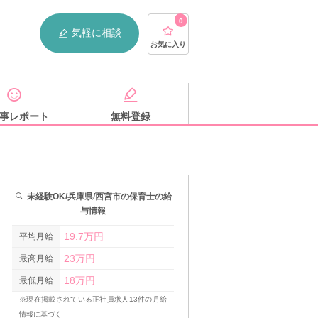
0
気軽に相談
お気に入り
事レポート
無料登録
未経験OK/兵庫県/西宮市の保育士の給
与情報
19.7万円
平均月給
23万円
最高月給
18万円
最低月給
※現在掲載されている正社員求人13件の月給
情報に基づく