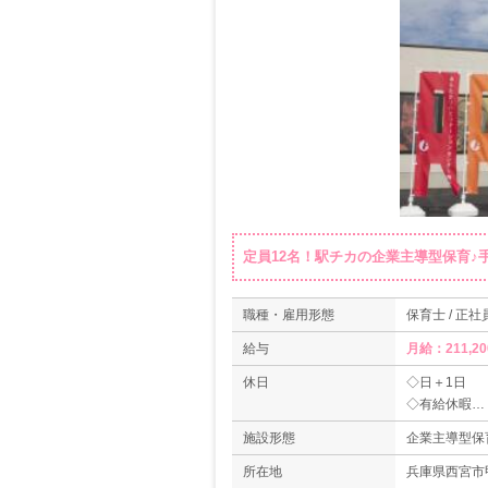
定員12名！駅チカの企業主導型保育♪
職種・雇用形態
保育士 / 正社
給与
月給：211,2
休日
◇日＋1日
◇有給休暇
◇産休・育休
施設形態
企業主導型保
＊年間休日数1
所在地
兵庫県西宮市甲