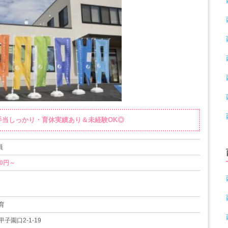
手当しっかり・育休実績あり＆未経験OK◎
員
00円～
（実績あり）
育
12日
子園口2-1-19