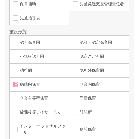
保育補助
児童発達支援管理責任者
児童指導員
施設形態
認可保育園
認証・認定保育園
小規模認可園
認定こども園
幼稚園
認可外保育園
病院内保育
企業内保育
企業主導型保育
学童保育
放課後等デイサービス
託児所
インターナショナルスク
病児保育
ール