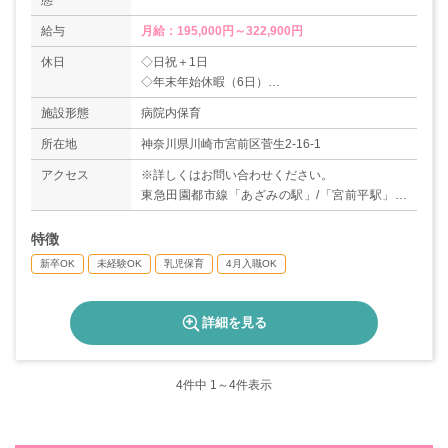
態
給与
月給：195,000円～322,900円
休日
◇日祝＋1日
◇年末年始休暇（6日）
◇有給休暇
施設形態
病院内保育
◇産休育休制度（取得率100％/パパ保育士さんも
育児休暇取得OK！）
所在地
神奈川県川崎市宮前区菅生2-16-1
◇コロナの特別休暇制度あり
アクセス
※詳しくはお問い合わせください。
→身内などがコロナにかかった場合お休みしても
東急田園都市線「あざみの駅」/「宮前平駅」よ
100％給与保証
り小田急バス/川崎市バス20分「聖マリアンナ医
＊年間休日数118日
大入口」バス停下車、徒歩約5分
特徴
新卒OK
未経験OK
乳児保育
4月入職OK
詳細を見る
4
件中 1～4件表示