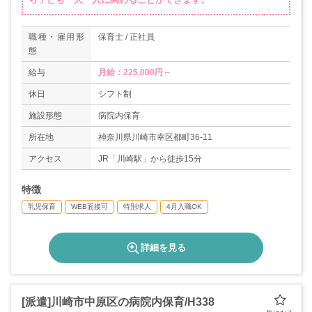
職種・雇用形
保育士 / 正社員
態
給与
月給：225,000円～
休日
シフト制
施設形態
病院内保育
所在地
神奈川県川崎市幸区都町36-11
アクセス
JR「川崎駅」から徒歩15分
特徴
乳児保育
WEB面接可
特別求人
4月入職OK
詳細を見る
[派遣]川崎市中原区の病院内保育/H338