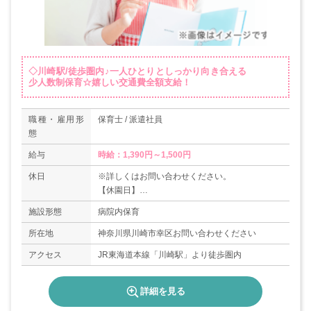
◇川崎駅/徒歩圏内♪一人ひとりとしっかり向き合える
少人数制保育☆嬉しい交通費全額支給！
職種・雇用形
保育士 / 派遣社員
態
給与
時給：1,390円～1,500円
休日
※詳しくはお問い合わせください。
【休園日】
日曜・祝祭日・年末年始（12/29～1/3）
施設形態
病院内保育
所在地
神奈川県川崎市幸区お問い合わせください
アクセス
JR東海道本線「川崎駅」より徒歩圏内
詳細を見る