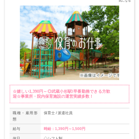
☆嬉しい1,390円～◎武蔵小杉駅/早番勤務できる方歓
迎☆事業所・院内保育施設の運営実績多数！
職種・雇用形
保育士 / 派遣社員
態
給与
時給：1,390円～1,500円
休日
◇シフト制