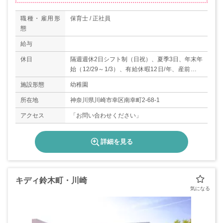
職種・雇用形
保育士 / 正社員
態
給与
休日
隔週週休2日シフト制（日祝）、夏季3日、年末年
始（12/29～1/3）、有給休暇12日/年、産前産後
休暇、育児休業、介護休業、子の看護休暇、特別
施設形態
幼稚園
休暇（慶弔）等
所在地
神奈川県川崎市幸区南幸町2-68-1
アクセス
「お問い合わせください」
詳細を見る
キディ鈴木町・川崎