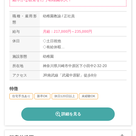
職種・雇用形
幼稚園教諭 / 正社員
態
給与
月給：217,000円～235,000円
休日
◇土日祝他
◇有給休暇
◇春・夏・冬休日（60日）
施設形態
幼稚園
＊年間休日数120日
所在地
神奈川県川崎市中原区下小田中2-32-20
アクセス
JR南武線「武蔵中原駅」徒歩8分
特徴
住宅手当あり
新卒OK
休日120日以上
未経験OK
詳細を見る