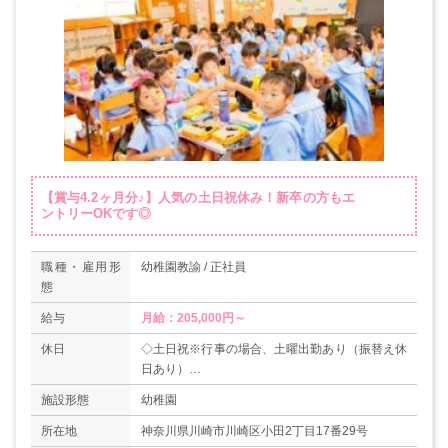
【賞与4.2ヶ月分♪】人気の土日祝休み！新卒の方もエ
ントリーOKです◎
職種・雇用形
幼稚園教諭 / 正社員
態
給与
月給：205,000円～
休日
◇土日祝※行事の場合、土曜出勤あり（振替え休
日あり）
◇夏季休暇（20～25日）
施設形態
幼稚園
◇年末年始休暇
所在地
神奈川県川崎市川崎区小田2丁目17番29号