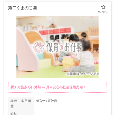
第二くまのこ園
駅チカ徒歩3分♪賞与3ヶ月☆安心の社会保険完備！
職種・雇用形
保育士 / 正社員
態
給与