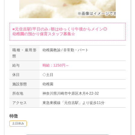
■元住吉駅/平日のみ♪朝はゆっくり午後からメイン◎
幼稚園の預かり保育スタッフ募集☆
職種・雇用形
幼稚園教諭 / 非常勤・パート
態
給与
時給：1250円～
休日
◇土日
施設形態
幼稚園
所在地
神奈川県川崎市中原区木月4-22-32
アクセス
東急東横線「元住吉駅」より徒歩11分
特徴
土日休み