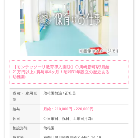
【モンテッソーリ教育導入園◎】◇川崎新町駅/月給
21万円以上+賞与年4ヶ月！昭和31年設立の歴史ある
幼稚園♪
職種・雇用形
幼稚園教諭 / 正社員
態
給与
月給：210,000円～220,000円
休日
◇日曜日、祝日、土曜日月2回
施設形態
幼稚園
所在地
神奈川県川崎市川崎区小田1-16-16