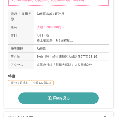
職種・雇用形
幼稚園教諭 / 正社員
態
給与
月給：200,000円～
休日
◇日・祝
※土曜出勤：月1回程度
◇産休・育休実績あり
施設形態
幼稚園
◇有給休暇
＊年間休日130日
所在地
神奈川県川崎市川崎区大師駅前2丁目13-16
アクセス
京浜急行線「川崎大師駅」より徒歩2分
特徴
賞与4ヶ月以上
休日120日以上
詳細を見る