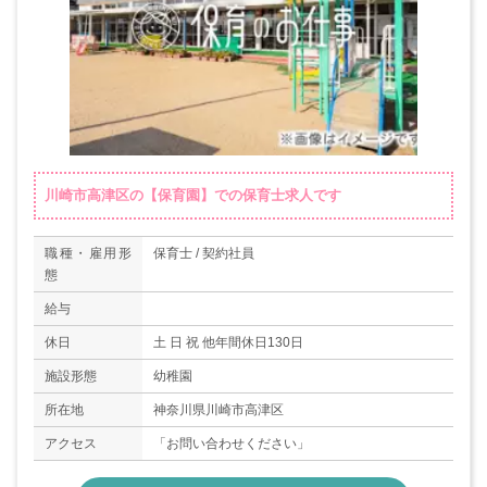
川崎市高津区の【保育園】での保育士求人です
職種・雇用形
保育士 / 契約社員
態
給与
休日
土 日 祝 他年間休日130日
施設形態
幼稚園
所在地
神奈川県川崎市高津区
アクセス
「お問い合わせください」