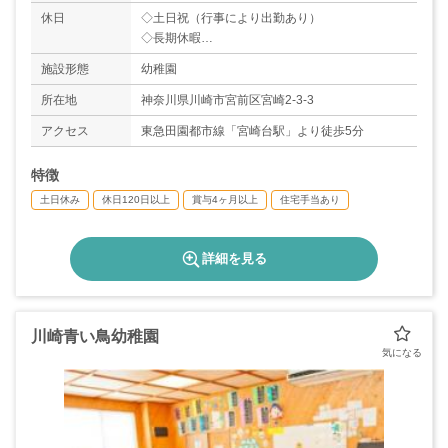
休日
◇土日祝（行事により出勤あり）
◇長期休暇
◇年間休日124日
施設形態
幼稚園
所在地
神奈川県川崎市宮前区宮崎2-3-3
アクセス
東急田園都市線「宮崎台駅」より徒歩5分
特徴
土日休み
休日120日以上
賞与4ヶ月以上
住宅手当あり
詳細を見る
川崎青い鳥幼稚園