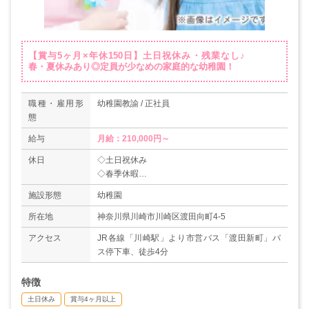
【賞与5ヶ月×年休150日】土日祝休み・残業なし♪
春・夏休みあり◎定員が少なめの家庭的な幼稚園！
職種・雇用形
幼稚園教諭 / 正社員
態
給与
月給：210,000円～
休日
◇土日祝休み
◇春季休暇
◇夏季休暇
施設形態
幼稚園
◇産前産後休暇
◇育児休暇
所在地
神奈川県川崎市川崎区渡田向町4-5
◇特別休暇
アクセス
JR各線「川崎駅」より市営バス「渡田新町」バ
◇年末年始休暇
ス停下車、徒歩4分
＊年間休日150日
特徴
土日休み
賞与4ヶ月以上