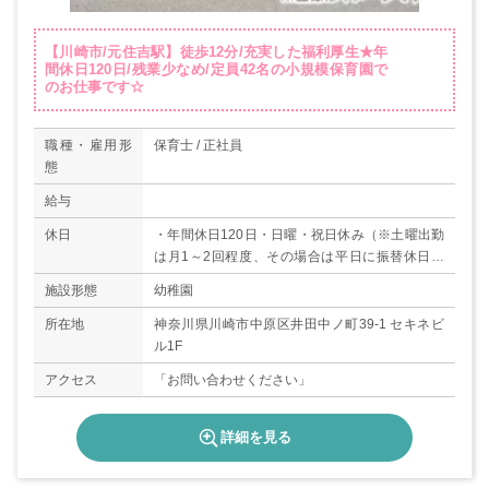
【川崎市/元住吉駅】徒歩12分/充実した福利厚生★年
間休日120日/残業少なめ/定員42名の小規模保育園で
のお仕事です☆
職種・雇用形
保育士 / 正社員
態
給与
休日
・年間休日120日・日曜・祝日休み（※土曜出勤
は月1～2回程度、その場合は平日に振替休日取
得） ・年末年始休暇（12/29～1/3）・有給休暇
施設形態
幼稚園
(入社6ヶ月後10日付与)・育児・産休、介護休
暇、子の看護休暇
所在地
神奈川県川崎市中原区井田中ノ町39-1 セキネビ
ル1F
アクセス
「お問い合わせください」
詳細を見る