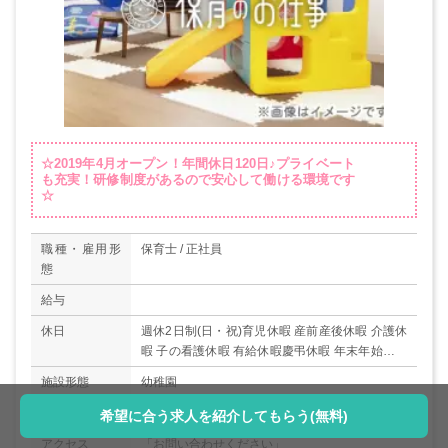
☆2019年4月オープン！年間休日120日♪プライベート
も充実！研修制度があるので安心して働ける環境です
☆
職種・雇用形
保育士 / 正社員
態
給与
休日
週休2日制(日・祝)育児休暇 産前産後休暇 介護休
暇 子の看護休暇 有給休暇慶弔休暇 年末年始休暇
＊年間休日数120日
施設形態
幼稚園
所在地
神奈川県川崎市川崎区中島3-7-13
希望に合う求人を紹介してもらう(無料)
アクセス
「お問い合わせください」