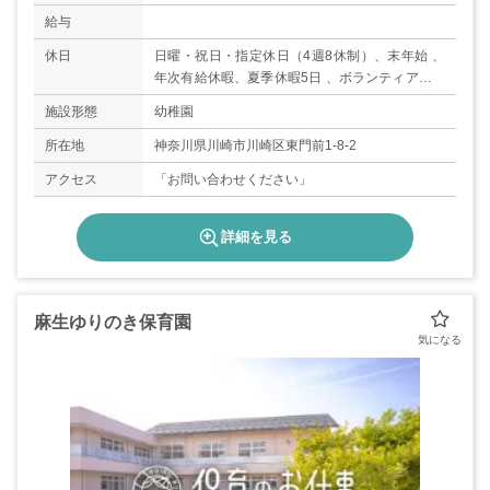
給与
休日
日曜・祝日・指定休日（4週8休制）、末年始 、
年次有給休暇、夏季休暇5日 、ボランティア休暇
、結婚休暇 、育児休暇 、子の看護休暇 、療養休
施設形態
幼稚園
暇 、忌引休暇等
所在地
神奈川県川崎市川崎区東門前1-8-2
アクセス
「お問い合わせください」
詳細を見る
麻生ゆりのき保育園