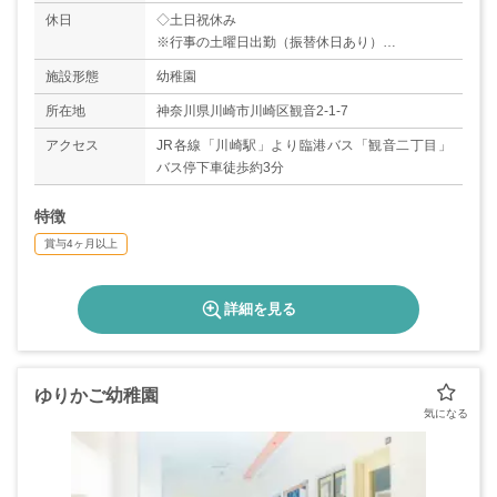
休日
◇土日祝休み
※行事の土曜日出勤（振替休日あり）
◇有給休暇
施設形態
幼稚園
◇夏季休暇（30日）
◇年末年始休暇
所在地
神奈川県川崎市川崎区観音2-1-7
◇産前産後休暇
アクセス
JR各線「川崎駅」より臨港バス「観音二丁目」
◇育児休暇（取得実績あり）
バス停下車徒歩約3分
◇介護休暇
特徴
賞与4ヶ月以上
詳細を見る
ゆりかご幼稚園