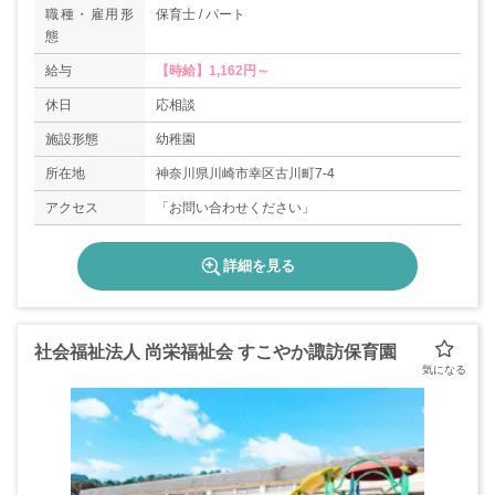
職種・雇用形
保育士 / パート
態
給与
【時給】1,162円～
休日
応相談
施設形態
幼稚園
所在地
神奈川県川崎市幸区古川町7-4
アクセス
「お問い合わせください」
詳細を見る
社会福祉法人 尚栄福祉会 すこやか諏訪保育園