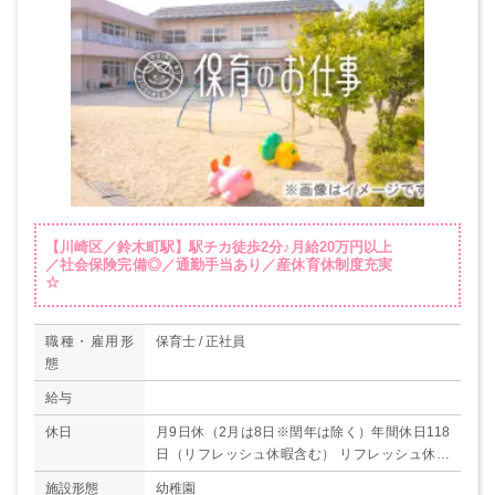
【川崎区／鈴木町駅】駅チカ徒歩2分♪月給20万円以上
／社会保険完備◎／通勤手当あり／産休育休制度充実
☆
職種・雇用形
保育士 / 正社員
態
給与
休日
月9日休（2月は8日※閏年は除く）年間休日118
日（リフレッシュ休暇含む） リフレッシュ休暇
と有休、公休を組み合わせて10日間の長期休暇可
施設形態
幼稚園