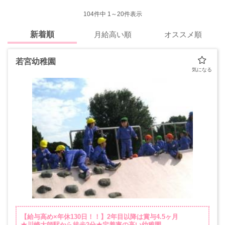
104
件中 1～20件表示
新着順
月給高い順
オススメ順
若宮幼稚園
【給与高め×年休130日！！】2年目以降は賞与4.5ヶ月
★川崎大師駅から徒歩2分★定着率の高い幼稚園