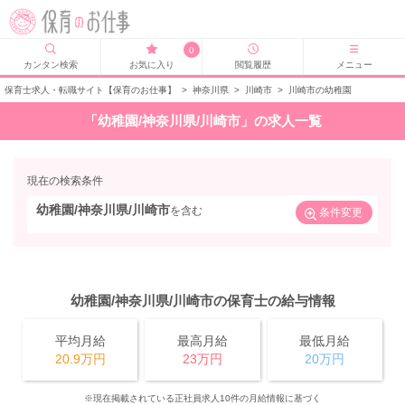
0
カンタン検索
お気に入り
閲覧履歴
メニュー
保育士求人・転職サイト【保育のお仕事】
>
神奈川県
>
川崎市
>
川崎市の幼稚園
「幼稚園/神奈川県/川崎市」の求人一覧
現在の検索条件
幼稚園/神奈川県/川崎市
を含む
条件変更
幼稚園/神奈川県/川崎市の保育士の給与情報
平均月給
最高月給
最低月給
20.9万円
23万円
20万円
※現在掲載されている正社員求人10件の月給情報に基づく