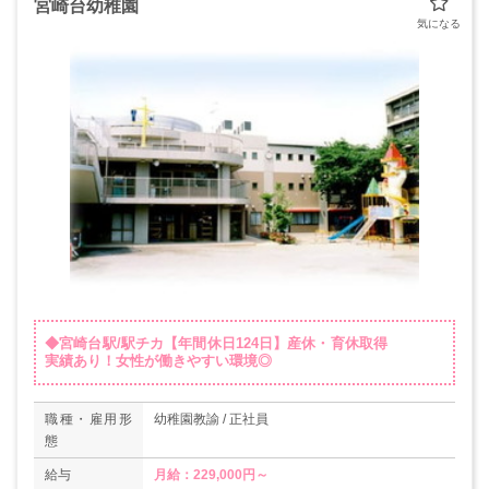
宮崎台幼稚園
◆宮崎台駅/駅チカ【年間休日124日】産休・育休取得
実績あり！女性が働きやすい環境◎
職種・雇用形
幼稚園教諭 / 正社員
態
給与
月給：229,000円～