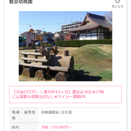
観音幼稚園
【月給23万円～＋賞与年4.5ヶ月】夏休み30日★17時
には退勤＆残業ほぼなし★マイカー通勤OK
職種・雇用形
幼稚園教諭 / 正社員
態
給与
月給：232,000円～