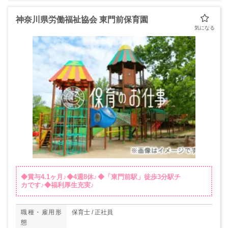
神奈川県労働福祉協会 東門前保育園
◆賞与4.1ヶ月♪◆4週8休♪◆「東門前駅」徒歩3分駅チ
カです♪◆福利厚生充実♪
職種・雇用形
保育士 / 正社員
態