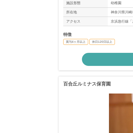
施設形態
幼稚園
◇有給休暇
＊年間休日13
所在地
神奈川県川崎市
アクセス
京浜急行線「
特徴
賞与4ヶ月以上
休日120日以上
百合丘ルミナス保育園