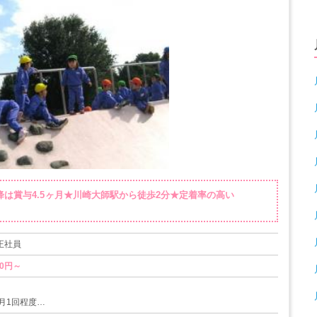
降は賞与4.5ヶ月★川崎大師駅から徒歩2分★定着率の高い
 正社員
00円～
月1回程度
実績あり