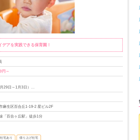
アイデアを実践できる保育園！
員
00円～
月29日～1月3日）
定通り）
麻生区百合丘1-19-2 星ビル2F
（実績あり）
線「百合ヶ丘駅」徒歩1分
4日
社宅あり
借り上げ社宅