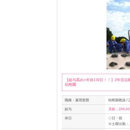
【給与高め×年休130日！！】2年目以
幼稚園
職種・雇用形態
幼稚園教諭 /
給与
月給：200,0
休日
◇日・祝
※土曜出勤：
◇産休・育休