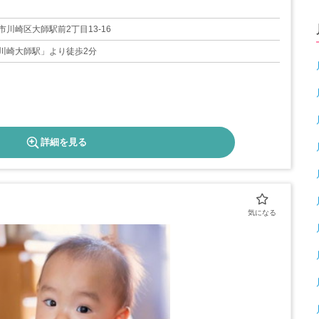
0日
川崎区大師駅前2丁目13-16
川崎大師駅」より徒歩2分
詳細を見る