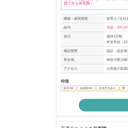
践できる保育園！
職種・雇用形態
保育士 / 正社
給与
月給：205,0
休日
週休2日制
年末年始（12
夏季休暇4日
施設形態
認証・認定保
有給休暇（法
慶弔休暇
所在地
神奈川県川崎
産前産後休暇
アクセス
小田急小田原
＊年間休日11
特徴
新卒OK
未経験OK
住宅手当あり
寮・