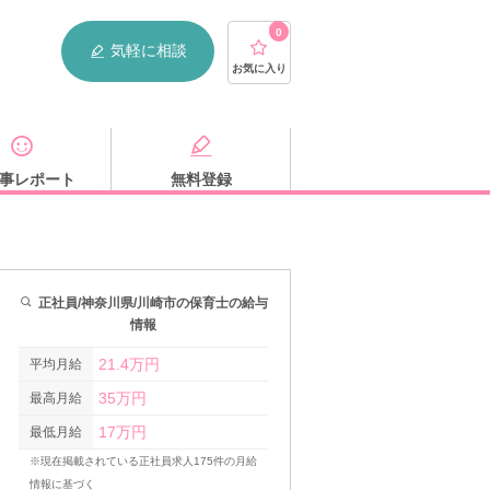
0
気軽に相談
お気に入り
事レポート
無料登録
正社員/神奈川県/川崎市の保育士の給与
情報
21.4万円
平均月給
35万円
最高月給
17万円
最低月給
※現在掲載されている正社員求人175件の月給
情報に基づく