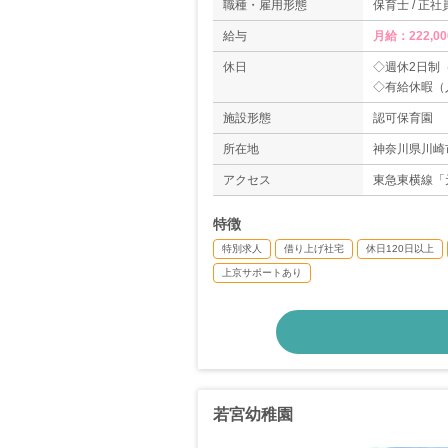
職種・雇用形態
保育士 / 正社
給与
月給：222,00
休日
◇週休2日制
◇有給休暇（
◇特別休暇
施設形態
認可保育園
◇慶弔休暇（
◇産休・育休
所在地
神奈川県川崎市
◇介護休暇
アクセス
東急東横線「
◇子の看護休
◇不妊治療休
特徴
＊年間休日12
特別求人
借り上げ社宅
休日120日以上
上京サポートあり
若宮幼稚園