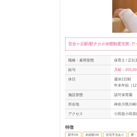
百合ヶ丘駅/駅チカ☆休暇制度充実♪
職種・雇用形態
保育士 / 正社
給与
月給：205,0
休日
週休2日制
年末年始（12
夏季休暇4日
施設形態
認可保育園
有給休暇（法
慶弔休暇
所在地
神奈川県川崎市
産前産後休暇
アクセス
小田急小田原
＊年間休日11
特徴
新卒OK
未経験OK
住宅手当あり
寮・