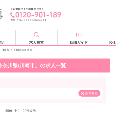
紹介
求人検索
転職ガイド
お仕
川崎市
>
川崎市の正社員
神奈川県/川崎市」の求人一覧
条件変更
559
件中 1～20件表示