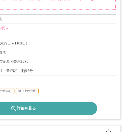
員
00円～
月29日～1月3日）
育園
定通り）
市多摩区登戸2576
（実績あり）
線「登戸駅」徒歩2分
4日
社宅あり
借り上げ社宅
詳細を見る