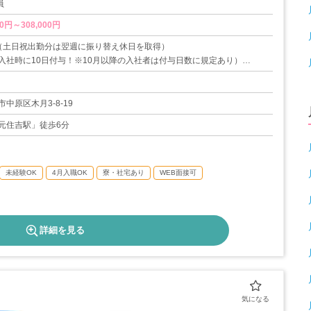
員
0円～308,000円
（土日祝出勤分は翌週に振り替え休日を取得）
入社時に10日付与！※10月以降の入社者は付与日数に規定あり）
ご自身の結婚：5日以内等）
中原区木月3-8-19
元住吉駅」徒歩6分
暇（年5日）
暇（月2回まで）…等
3日（2020年度実績）
未経験OK
4月入職OK
寮・社宅あり
WEB面接可
詳細を見る