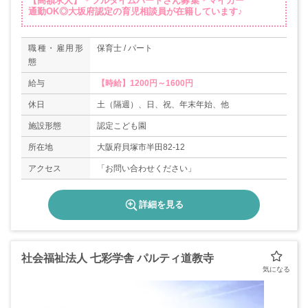
【高額求人】＊フルタイムパートさん募集＊マイカー
通勤OK◎大坂府認定の育児相談員が在籍しています♪
職種・雇用形
保育士 / パート
態
給与
【時給】1200円～1600円
休日
土（隔週）、日、祝、年末年始、他
施設形態
認定こども園
所在地
大阪府貝塚市半田82-12
アクセス
「お問い合わせください」
詳細を見る
社会福祉法人 七彩学舎 パルティ道教寺