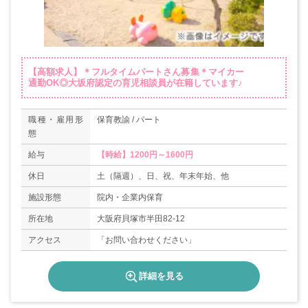
【高額求人】＊フルタイムパートさん募集＊マイカー
通勤OK◎大坂府認定の育児相談員が在籍しています♪
職種・雇用形
保育教諭 / パート
態
給与
【時給】1200円～1600円
休日
土（隔週）、日、祝、年末年始、他
施設形態
院内・企業内保育
所在地
大阪府貝塚市半田82-12
アクセス
「お問い合わせください」
詳細を見る