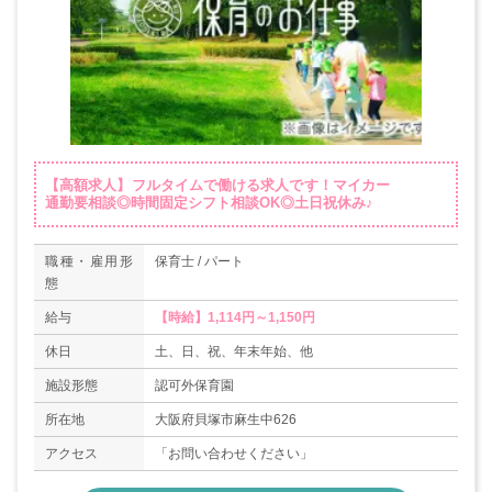
【高額求人】フルタイムで働ける求人です！マイカー
通勤要相談◎時間固定シフト相談OK◎土日祝休み♪
職種・雇用形
保育士 / パート
態
給与
【時給】1,114円～1,150円
休日
土、日、祝、年末年始、他
施設形態
認可外保育園
所在地
大阪府貝塚市麻生中626
アクセス
「お問い合わせください」