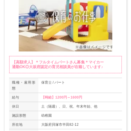
【高額求人】＊フルタイムパートさん募集＊マイカー
通勤OK◎大坂府認定の育児相談員が在籍しています♪
職種・雇用形
保育士 / パート
態
給与
【時給】1200円～1600円
休日
土（隔週）、日、祝、年末年始、他
施設形態
幼稚園
所在地
大阪府貝塚市半田82-12