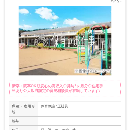
新卒・既卒OK◎安心の高収入◇賞与3ヶ月分◇住宅手
当あり◇大坂府認定の育児相談員が在籍しています♪
職種・雇用形
保育教諭 / 正社員
態
給与