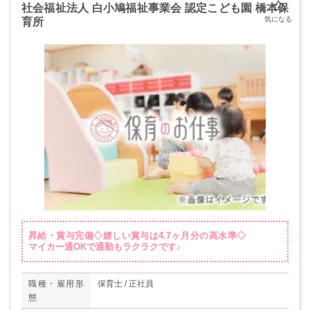
社会福祉法人 白小鳩福祉事業会 認定こども園 橋本保
育所
昇給・賞与完備◇嬉しい賞与は4.7ヶ月分の高水準◇
マイカー通OKで通勤もラクラクです♪
職種・雇用形
保育士 / 正社員
態