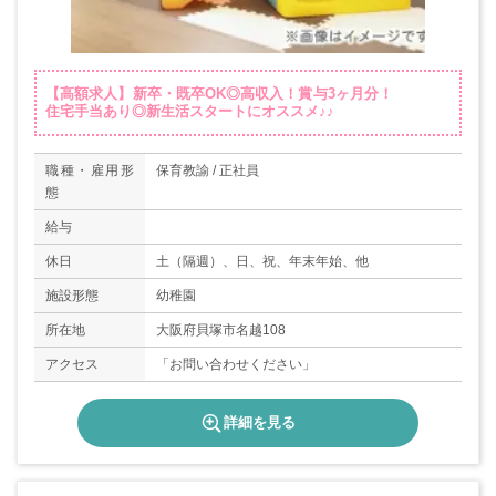
【高額求人】新卒・既卒OK◎高収入！賞与3ヶ月分！
住宅手当あり◎新生活スタートにオススメ♪♪
職種・雇用形
保育教諭 / 正社員
態
給与
休日
土（隔週）、日、祝、年末年始、他
施設形態
幼稚園
所在地
大阪府貝塚市名越108
アクセス
「お問い合わせください」
詳細を見る