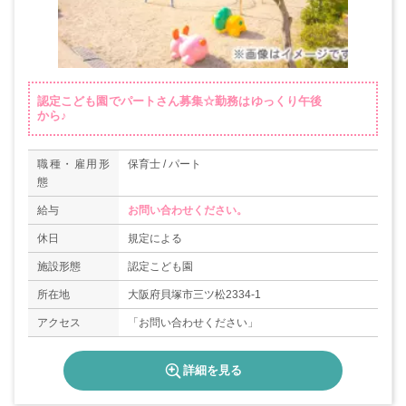
認定こども園でパートさん募集☆勤務はゆっくり午後
から♪
職種・雇用形
保育士 / パート
態
給与
お問い合わせください。
休日
規定による
施設形態
認定こども園
所在地
大阪府貝塚市三ツ松2334-1
アクセス
「お問い合わせください」
詳細を見る