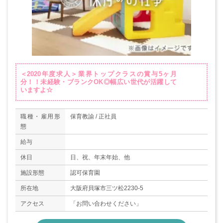
＜2020年度求人＞業界トップクラスの賞与5ヶ月
分！！未経験・ブランクOK◎幅広い世代が活躍して
いますよ☆
職種・雇用形
保育教諭 / 正社員
態
給与
休日
日、祝、年末年始、他
施設形態
認可保育園
所在地
大阪府貝塚市三ツ松2230-5
アクセス
「お問い合わせください」