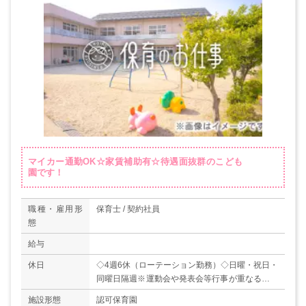
マイカー通勤OK☆家賃補助有☆待遇面抜群のこども
園です！
職種・雇用形
保育士 / 契約社員
態
給与
休日
◇4週6休（ローテーション勤務）◇日曜・祝日・
同曜日隔週※運動会や発表会等行事が重なる場合
は、振休あり◇有給休暇（初年度10日）◇特別休
施設形態
認可保育園