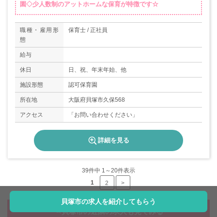
園◇少人数制のアットホームな保育が特徴です☆
職種・雇用形
保育士 / 正社員
態
給与
休日
日、祝、年末年始、他
施設形態
認可保育園
所在地
大阪府貝塚市久保568
アクセス
「お問い合わせください」
詳細を見る
39
件中 1～20件表示
1
2
>
貝塚市の求人を紹介してもらう
貝塚市の近隣の求人も見てみる