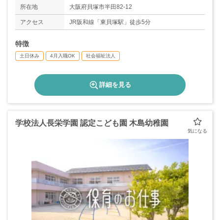
所在地
大阪府貝塚市半田82-12
アクセス
JR阪和線「東貝塚駅」徒歩5分
特徴
土日休み
4月入職OK
社会福祉法人
詳細を見る
学校法人長栄学園 認定こども園 木島幼稚園