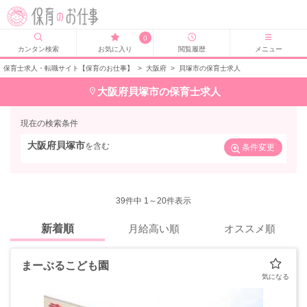
0
カンタン検索
お気に入り
閲覧履歴
メニュー
保育士求人・転職サイト【保育のお仕事】
>
大阪府
>
貝塚市の保育士求人
大阪府貝塚市の保育士求人
現在の検索条件
大阪府貝塚市
を含む
条件変更
39
件中 1～20件表示
新着順
月給高い順
オススメ順
まーぶるこども園