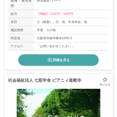
職種・雇用形
保育教諭 / パート
態
給与
【時給】1200円～1600円
休日
土（隔週）、日、祝、年末年始、他
施設形態
学童・その他
所在地
大阪府貝塚市橋本1060-5
アクセス
「お問い合わせください」
詳細を見る
社会福祉法人 七彩学舎 ピアニィ道教寺