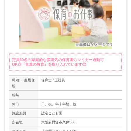
定員60名の家庭的な雰囲気の保育園◇マイカー通勤可
OK◎『言葉の教育』を取り入れています◎
職種・雇用形
保育士 / 正社員
態
給与
休日
日、祝、年末年始、他
施設形態
認定こども園
所在地
大阪府貝塚市久保568