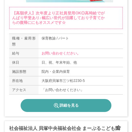
【高額求人】次年度より正社員登用OK◎高時給でが
んばり甲斐あり♪幅広い世代が活躍しており子育てか
らの復帰ににもオススメです☆
職種・雇用形
保育教諭 / パート
態
給与
お問い合わせください。
休日
日、祝、年末年始、他
施設形態
院内・企業内保育
所在地
大阪府貝塚市三ツ松2230-5
アクセス
「お問い合わせください」
詳細を見る
社会福祉法人 貝塚中央福祉会社会 まーぶるこども園