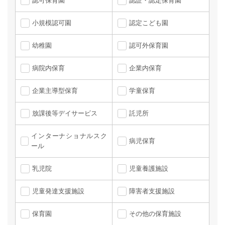
認可保育園
認証・認定保育園
小規模認可園
認定こども園
幼稚園
認可外保育園
病院内保育
企業内保育
企業主導型保育
学童保育
放課後等デイサービス
託児所
インターナショナルスク
病児保育
ール
乳児院
児童養護施設
児童発達支援施設
障害者支援施設
保育園
その他の保育施設