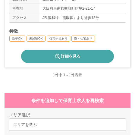
＊年間休日数100日
所在地
大阪府泉南郡熊取町紺屋2-21-17
アクセス
JR 阪和線「熊取駅」より徒歩15分
特徴
新卒OK
未経験OK
住宅手当あり
寮・社宅あり
詳細を見る
1
件中 1～1件表示
条件を追加して保育士求人を再検索
エリア選択
エリアを選ぶ