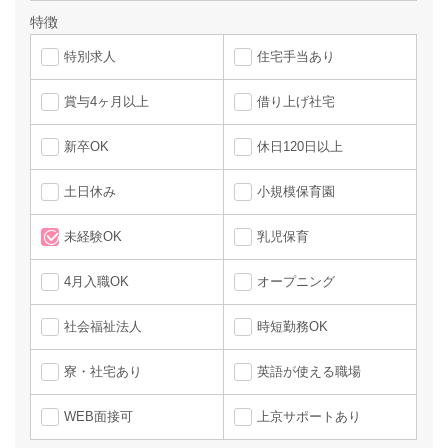
特徴
特別求人
住宅手当あり
賞与4ヶ月以上
借り上げ社宅
新卒OK
休日120日以上
土日休み
小規模保育園
未経験OK
乳児保育
4月入職OK
オープニング
社会福祉法人
時短勤務OK
寮・社宅あり
英語が使える職場
WEB面接可
上京サポートあり