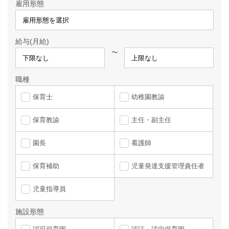
雇用形態
給与(月給)
〜
職種
保育士
幼稚園教諭
保育教諭
主任・副主任
園長
看護師
保育補助
児童発達支援管理責任者
児童指導員
施設形態