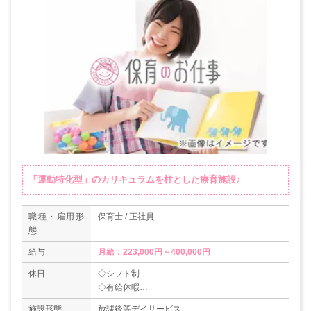
「運動特化型」のカリキュラムを柱とした療育施設♪
職種・雇用形
保育士 / 正社員
態
給与
月給：223,000円～400,000円
休日
◇シフト制
◇有給休暇
◇産休・育休取得実績あり
施設形態
放課後等デイサービス