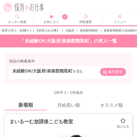
0
カンタン検索
お気に入り
閲覧履歴
メニュー
保育士求人・転職サイト【保育のお仕事】
>
大阪府
>
泉南郡熊取町
>
泉南郡熊取町の未経験O
「未経験OK/大阪府/泉南郡熊取町」の求人一覧
現在の検索条件
未経験OK/大阪府/泉南郡熊取町
を含む
条件変更
1
件中 1～1件表示
新着順
月給高い順
オススメ順
まいるーむ放課後こども教室