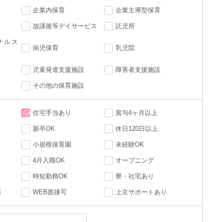
企業内保育
企業主導型保育
放課後等デイサービス
託児所
ナルス
病児保育
乳児院
児童発達支援施設
障害者支援施設
その他の保育施設
住宅手当あり
賞与4ヶ月以上
新卒OK
休日120日以上
小規模保育園
未経験OK
4月入職OK
オープニング
時短勤務OK
寮・社宅あり
場
WEB面接可
上京サポートあり