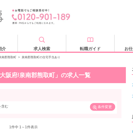
紹介
求人検索
転職ガイド
お仕
泉南郡熊取町
>
泉南郡熊取町の住宅手当あり
/大阪府/泉南郡熊取町」の求人一覧
を含む
条件変更
1
件中 1～1件表示