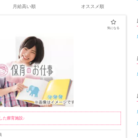
月給高い順
オススメ順
した療育施設♪
員