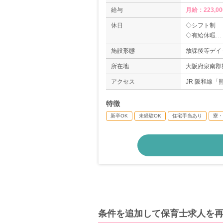
給与
月給：223,00
休日
◇シフト制
◇有給休暇
◇産休・育休
施設形態
放課後等デイ
＊年間休日数1
所在地
大阪府泉南郡熊
アクセス
JR 阪和線「
特徴
新卒OK
未経験OK
住宅手当あり
寮・
条件を追加して保育士求人を