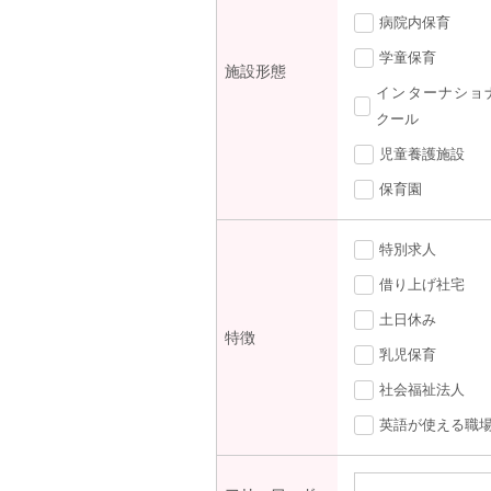
病院内保育
学童保育
施設形態
インターナショ
クール
児童養護施設
保育園
特別求人
借り上げ社宅
土日休み
特徴
乳児保育
社会福祉法人
英語が使える職