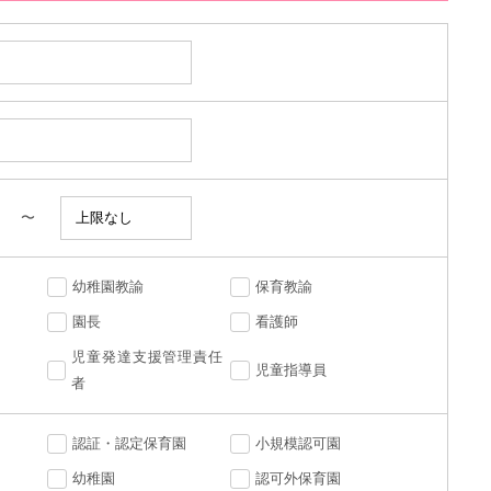
〜
幼稚園教諭
保育教諭
園長
看護師
児童発達支援管理責任
児童指導員
者
認証・認定保育園
小規模認可園
幼稚園
認可外保育園