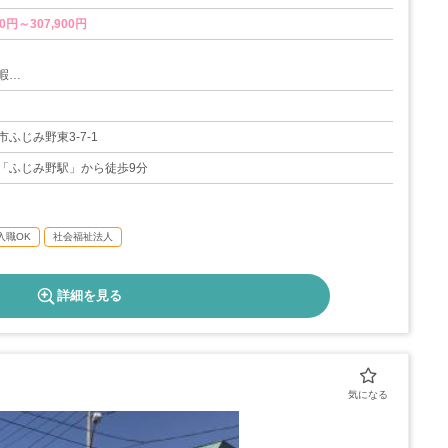
0円～307,900円
暇
忌引休暇、結婚休暇
ふじみ野東3-7-1
暇、育児休暇
「ふじみ野駅」から徒歩9分
0日
入職OK
社会福祉法人
詳細を見る