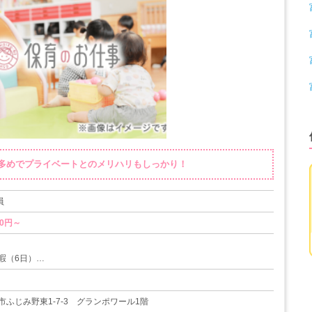
み多めでプライベートとのメリハリもしっかり！
員
00円～
暇（6日）
暇・育児休暇
ふじみ野東1-7-3 グランポワール1階