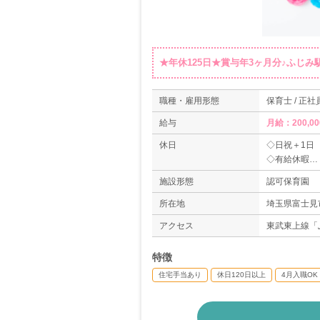
★年休125日★賞与年3ヶ月分♪ふじみ
職種・雇用形態
保育士 / 正社
給与
月給：200,00
休日
◇日祝＋1日
◇有給休暇
◇介護休暇
施設形態
認可保育園
◇産前産後休
＊年間休日数1
所在地
埼玉県富士見市
アクセス
東武東上線「
特徴
住宅手当あり
休日120日以上
4月入職OK