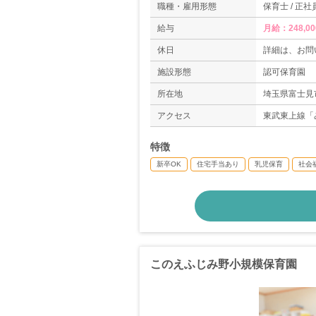
職種・雇用形態
保育士 / 正社
給与
月給：248,0
休日
詳細は、お問
施設形態
認可保育園
所在地
埼玉県富士見市
アクセス
東武東上線「
特徴
新卒OK
住宅手当あり
乳児保育
社会
このえふじみ野小規模保育園