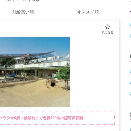
55
件中 1～20件表示
月給高い順
オススメ順
ラク★0歳～就業前まで定員120名の認可保育園！