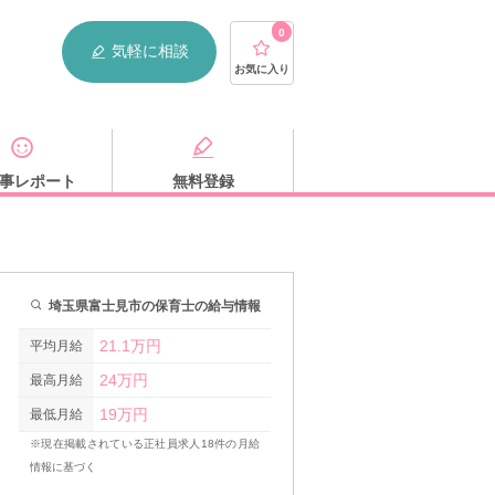
0
気軽に相談
お気に入り
事レポート
無料登録
埼玉県富士見市の保育士の給与情報
21.1万円
平均月給
24万円
最高月給
19万円
最低月給
※現在掲載されている正社員求人18件の月給
情報に基づく