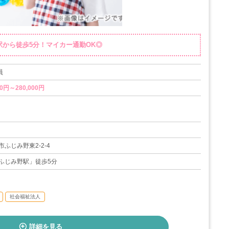
駅から徒歩5分！マイカー通勤OK◎
員
0円～280,000円
暇・育児休暇
20日
ふじみ野東2-2-4
ふじみ野駅」徒歩5分
社会福祉法人
詳細を見る