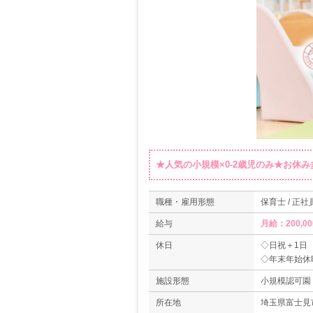
★人気の小規模×0-2歳児のみ★お休
職種・雇用形態
保育士 / 正社
給与
月給：200,0
休日
◇日祝＋1日
◇年末年始休
◇有給休暇
施設形態
小規模認可園
◇介護休暇
◇産前産後休
所在地
埼玉県富士見市