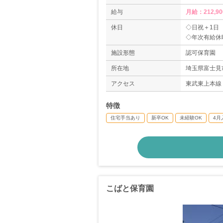
給与
月給：212,90
休日
◇日祝＋1日
◇年次有給休
◇夏期休暇
施設形態
認可保育園
◇生理休暇、
◇介護休暇
所在地
埼玉県富士見市
◇産前産後休
アクセス
東武東上本線
＊年間休日12
特徴
住宅手当あり
新卒OK
未経験OK
4月
こばと保育園