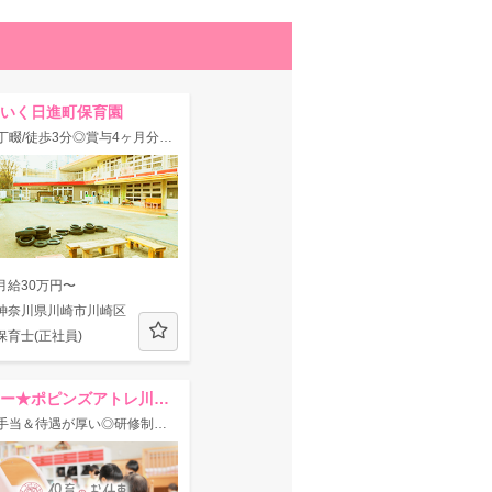
いく日進町保育園
◇八丁畷/徒歩3分◎賞与4ヶ月分♪子どもたちが安心して遊べる環境づくりに取り組む定員100名の認可園★
月給30万円〜
神奈川県川崎市川崎区
保育士(正社員)
メリー★ポピンズアトレ川崎ルーム
◆【手当＆待遇が厚い◎研修制度充実♪】30ヶ所以上の認可保育園に加えグループ法人で多数運営！年休125日☆