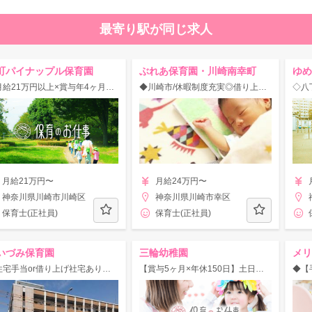
最寄り駅が同じ求人
町パイナップル保育園
ぶれあ保育園・川崎南幸町
ゆめ
【月給21万円以上×賞与年4ヶ月】◇川崎駅/定員90名の保育園！
◆川崎市/休暇制度充実◎借り上げ社宅制度あり♪「安心」「安全」「安定」を重視した保育園☆
月給21万円〜
月給24万円〜
神奈川県川崎市川崎区
神奈川県川崎市幸区
保育士(正社員)
保育士(正社員)
いづみ保育園
三輪幼稚園
【住宅手当or借り上げ社宅あり◎】残業少なめでプライベートも充実★
【賞与5ヶ月×年休150日】土日祝休み・残業なし♪春・夏休みあり◎定員が少なめの家庭的な幼稚園！