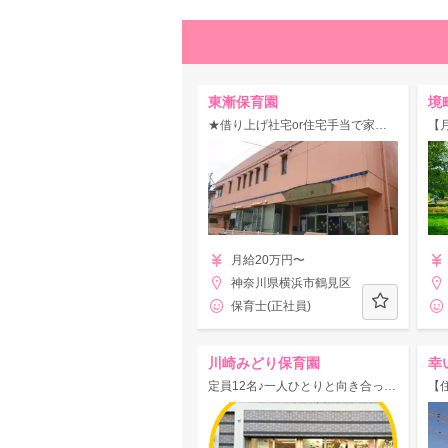
東漸保育園
境
★借り上げ社宅or住宅手当で家賃を節約★年休119日＋人間関係良好◎ピアノが苦手でも大丈夫！
月給20万円〜
神奈川県横浜市鶴見区
保育士(正社員)
川崎みどり保育園
幸
定員12名♪一人ひとりと向き合った保育ができるアットホームな保育園です！保育士さんとして成長できる環境でお仕事しませんか？