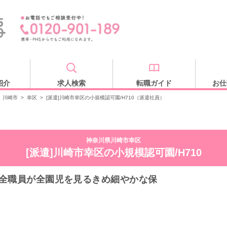
紹介
求人検索
転職ガイド
お仕
川崎市
>
幸区
>
[派遣]川崎市幸区の小規模認可園/H710（派遣社員）
神奈川県川崎市幸区
[派遣]川崎市幸区の小規模認可園/H710
全職員が全園児を見るきめ細やかな保