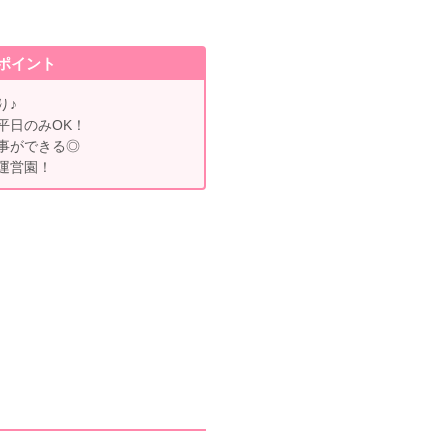
ポイント
り♪
平日のみOK！
事ができる◎
運営園！