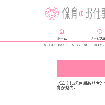
ホーム
サービス
保育士求人・転職サイト【保育のお仕事】
>
神奈川県
>
《近くに姉妹園あり★》
育が魅力♪